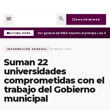
menu
search
mail
SUSCRIBIRSE
Director general del INEA muestra al príncipe Luis Gu
ÚLTIMA HORA
INFORMACIÓN GENERAL
10 MAYO, 2017
Suman 22
universidades
comprometidas con el
trabajo del Gobierno
municipal