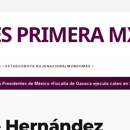
ES PRIMERA M
expand_more
expand_more
S
ESTADOS
NOTA ROJA
NACIONAL
MUNDO
MÁS
residentes de México •
Fiscalía de Oaxaca ejecuta cateo en San
 Hernández