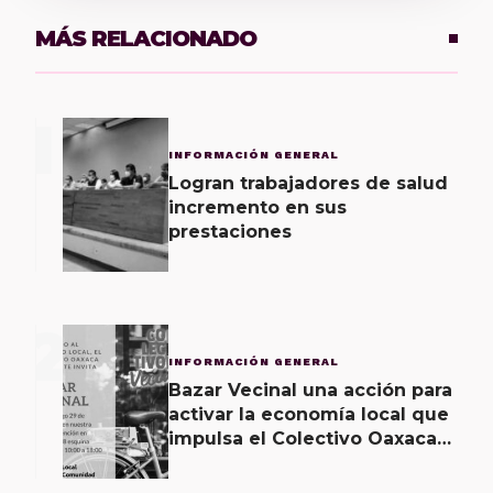
MÁS RELACIONADO
1
INFORMACIÓN GENERAL
Logran trabajadores de salud
incremento en sus
prestaciones
2
INFORMACIÓN GENERAL
Bazar Vecinal una acción para
activar la economía local que
impulsa el Colectivo Oaxaca
Vecinal