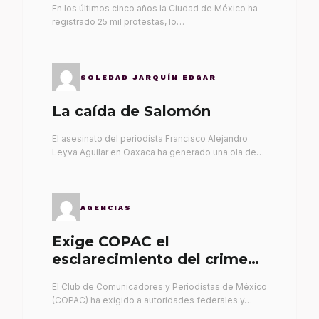
En los últimos cinco años la Ciudad de México ha
registrado 25 mil protestas, lo…
SOLEDAD JARQUÍN EDGAR
La caída de Salomón
El asesinato del periodista Francisco Alejandro
Leyva Aguilar en Oaxaca ha generado una ola de…
AGENCIAS
Exige COPAC el
esclarecimiento del crimen
de Alex Leyva
El Club de Comunicadores y Periodistas de México
(COPAC) ha exigido a autoridades federales y…