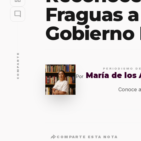
Fraguas a
mode_comment
Gobierno
COMPARTE
PERIODISMO D
María de los
Por
Conoce a
COMPARTE ESTA NOTA