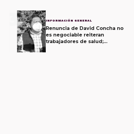
3
INFORMACIÓN GENERAL
Renuncia de David Concha no
es negociable reiteran
trabajadores de salud;
gobierno ofrecerá
contrapropuesta a demandas