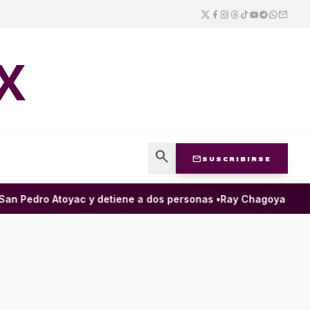
X
search
mail
SUSCRIBIRSE
 Pedro Atoyac y detiene a dos personas •
Ray Chagoya destaca 