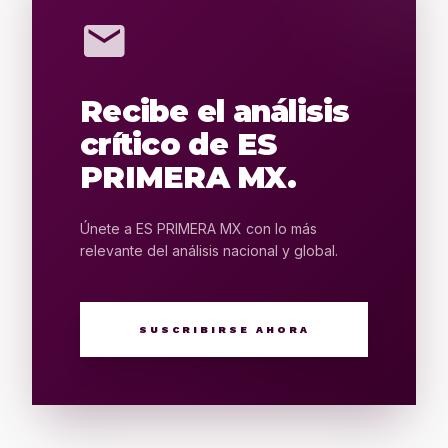
mail
Recibe el análisis
crítico de ES
PRIMERA MX.
Únete a ES PRIMERA MX con lo más
relevante del análisis nacional y global.
SUSCRIBIRSE AHORA