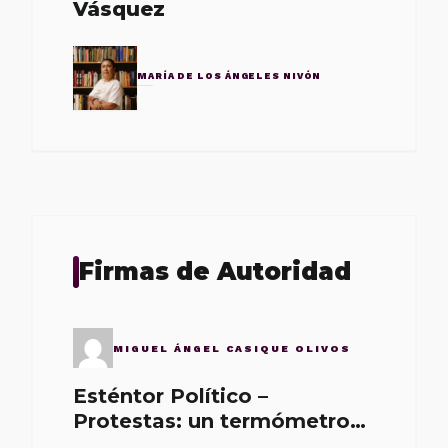
Vásquez
MARÍA DE LOS ÁNGELES NIVÓN
Firmas de Autoridad
MIGUEL ÁNGEL CASIQUE OLIVOS
Esténtor Político –
Protestas: un termómetro
de malos gobernantes