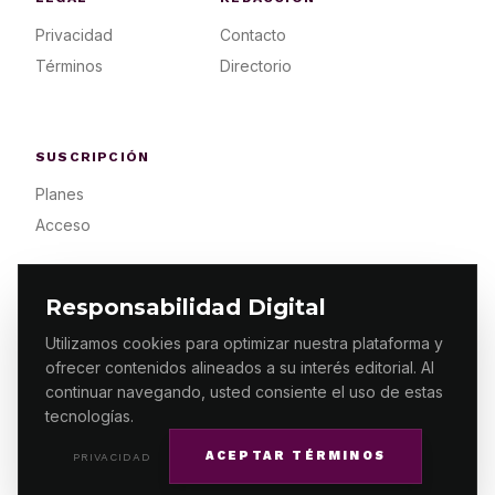
Privacidad
Contacto
Términos
Directorio
SUSCRIPCIÓN
Planes
Acceso
Responsabilidad Digital
Utilizamos cookies para optimizar nuestra plataforma y
ofrecer contenidos alineados a su interés editorial. Al
© 2026 ES PRIMERA MX. ALGUNOS DERECHOS
RESERVADOS / DESIGN
MAKING.MX
continuar navegando, usted consiente el uso de estas
tecnologías.
ACEPTAR TÉRMINOS
PRIVACIDAD