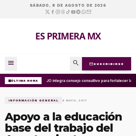
SÁBADO, 8 DE AGOSTO DE 2026
ES PRIMERA MX
menu
search
mail
SUSCRIBIRSE
UABJO integra consejo consultivo para fortalecer la c
ÚLTIMA HORA
INFORMACIÓN GENERAL
8 MAYO, 2017
Apoyo a la educación
base del trabajo del