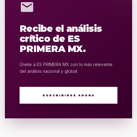
mail
Recibe el análisis
crítico de ES
PRIMERA MX.
Únete a ES PRIMERA MX con lo más relevante
del análisis nacional y global.
SUSCRIBIRSE AHORA