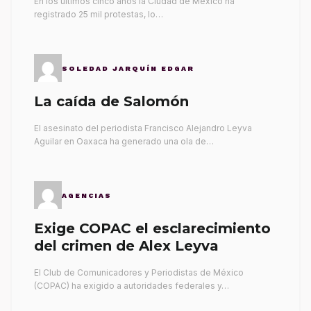
En los últimos cinco años la Ciudad de México ha
registrado 25 mil protestas, lo…
SOLEDAD JARQUÍN EDGAR
La caída de Salomón
El asesinato del periodista Francisco Alejandro Leyva
Aguilar en Oaxaca ha generado una ola de…
AGENCIAS
Exige COPAC el esclarecimiento
del crimen de Alex Leyva
El Club de Comunicadores y Periodistas de México
(COPAC) ha exigido a autoridades federales y…