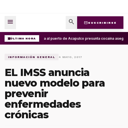
menu
search
mail
SUSCRIBIRSE
Arriba al puerto de Acapulco presunta cocaína asegura
ÚLTIMA HORA
INFORMACIÓN GENERAL
4 MAYO, 2017
EL IMSS anuncia
nuevo modelo para
prevenir
enfermedades
crónicas