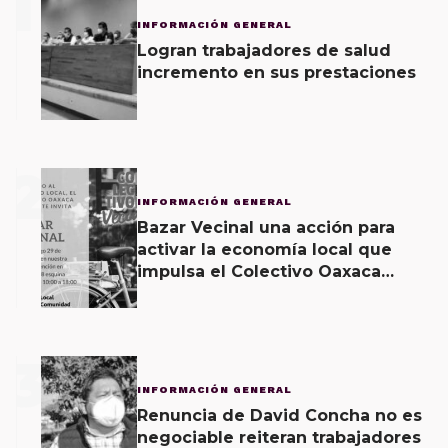
1
INFORMACIÓN GENERAL
Logran trabajadores de salud
incremento en sus prestaciones
2
INFORMACIÓN GENERAL
Bazar Vecinal una acción para
activar la economía local que
impulsa el Colectivo Oaxaca
Vecinal
3
INFORMACIÓN GENERAL
Renuncia de David Concha no es
negociable reiteran trabajadores