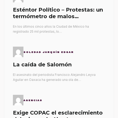
Esténtor Político – Protestas: un
termómetro de malos
gobernantes
En los últimos cinco años la Ciudad de México ha
registrado 25 mil protestas, lo…
SOLEDAD JARQUÍN EDGAR
La caída de Salomón
El asesinato del periodista Francisco Alejandro Leyva
Aguilar en Oaxaca ha generado una ola de…
AGENCIAS
Exige COPAC el esclarecimiento