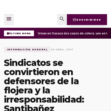
menu
search
mail
SUSCRIBIRSE
Confirman en Oaxaca dos casos de cólera: uno en la C
ÚLTIMA HORA
INFORMACIÓN GENERAL
26 ABRIL, 2017
Sindicatos se
convirtieron en
defensores de la
flojera y la
irresponsabilidad:
Santibañez