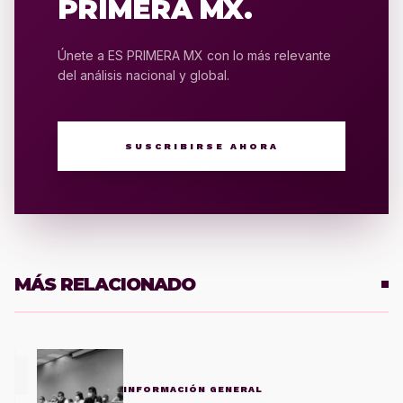
PRIMERA MX.
Únete a ES PRIMERA MX con lo más relevante
del análisis nacional y global.
SUSCRIBIRSE AHORA
MÁS RELACIONADO
1
INFORMACIÓN GENERAL