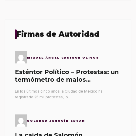
Firmas de Autoridad
MIGUEL ÁNGEL CASIQUE OLIVOS
Esténtor Político – Protestas: un
termómetro de malos
gobernantes
En los últimos cinco años la Ciudad de México ha
registrado 25 mil protestas, lo…
SOLEDAD JARQUÍN EDGAR
La caída de Salomón