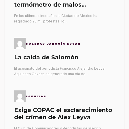
termómetro de malos
gobernantes
En los últimos cinco años la Ciudad de México ha
registrado 25 mil protestas, lo…
SOLEDAD JARQUÍN EDGAR
La caída de Salomón
El asesinato del periodista Francisco Alejandro Leyva
Aguilar en Oaxaca ha generado una ola de…
AGENCIAS
Exige COPAC el esclarecimiento
del crimen de Alex Leyva
El Club de Comunicadores y Periodistas de México