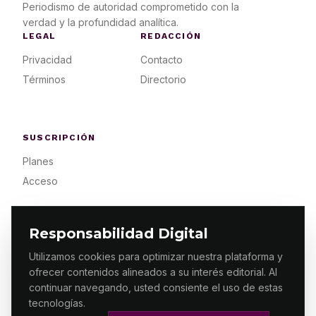
Periodismo de autoridad comprometido con la
verdad y la profundidad analítica.
LEGAL
REDACCIÓN
Privacidad
Contacto
Términos
Directorio
SUSCRIPCIÓN
Planes
Acceso
Responsabilidad Digital
Utilizamos cookies para optimizar nuestra plataforma y
ofrecer contenidos alineados a su interés editorial. Al
© 2026 ES PRIMERA MX. ALGUNOS DERECHOS
RESERVADOS / DESIGN
MAKING.MX
continuar navegando, usted consiente el uso de estas
tecnologías.