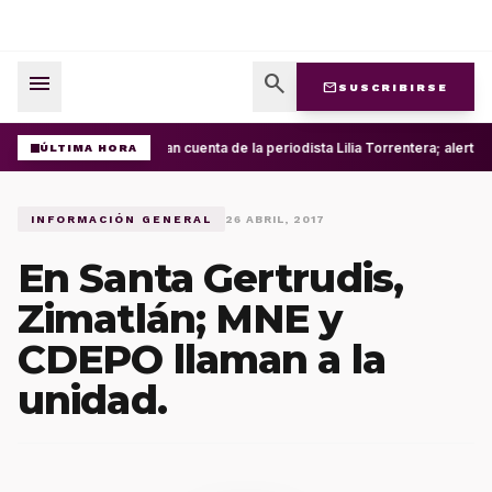
menu
search
mail
SUSCRIBIRSE
Roban cuenta de la periodista Lilia Torrentera; alerta
ÚLTIMA HORA
INFORMACIÓN GENERAL
26 ABRIL, 2017
En Santa Gertrudis,
Zimatlán; MNE y
CDEPO llaman a la
unidad.