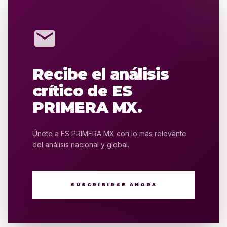
mail
Recibe el análisis
crítico de ES
PRIMERA MX.
Únete a ES PRIMERA MX con lo más relevante
del análisis nacional y global.
SUSCRIBIRSE AHORA