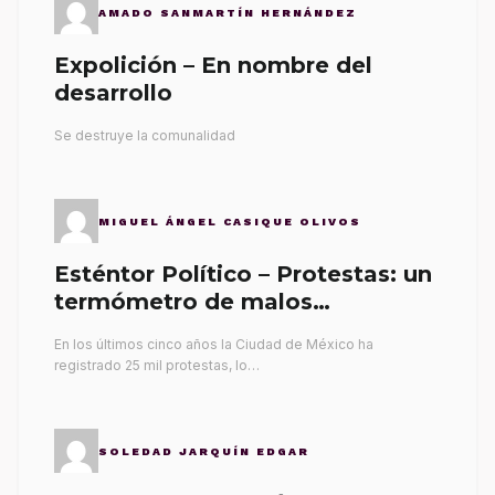
AMADO SANMARTÍN HERNÁNDEZ
Expolición – En nombre del
desarrollo
Se destruye la comunalidad
MIGUEL ÁNGEL CASIQUE OLIVOS
Esténtor Político – Protestas: un
termómetro de malos
gobernantes
En los últimos cinco años la Ciudad de México ha
registrado 25 mil protestas, lo…
SOLEDAD JARQUÍN EDGAR