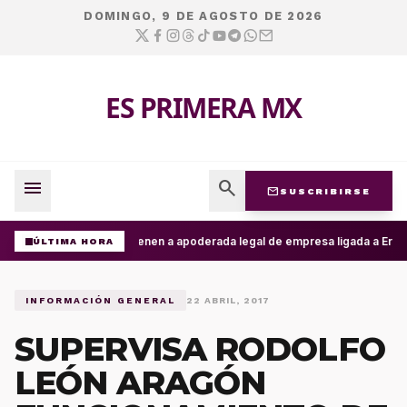
DOMINGO, 9 DE AGOSTO DE 2026
ES PRIMERA MX
menu
search
mail
SUSCRIBIRSE
Detienen a apoderada legal de empresa ligada a Ernest
ÚLTIMA HORA
INFORMACIÓN GENERAL
22 ABRIL, 2017
SUPERVISA RODOLFO
LEÓN ARAGÓN