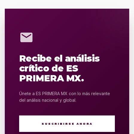
mail
Recibe el análisis
crítico de ES
PRIMERA MX.
Únete a ES PRIMERA MX con lo más relevante
del análisis nacional y global.
SUSCRIBIRSE AHORA