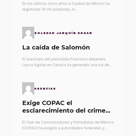
En los últimos cinco años la Ciudad de México ha
registrado 25 mil protestas, lo…
SOLEDAD JARQUÍN EDGAR
La caída de Salomón
El asesinato del periodista Francisco Alejandro
Leyva Aguilar en Oaxaca ha generado una ola de…
AGENCIAS
Exige COPAC el
esclarecimiento del crimen
de Alex Leyva
El Club de Comunicadores y Periodistas de México
(COPAC) ha exigido a autoridades federales y…