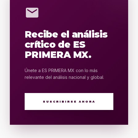
mail
Recibe el análisis
crítico de ES
PRIMERA MX.
Únete a ES PRIMERA MX con lo más
relevante del análisis nacional y global.
SUSCRIBIRSE AHORA