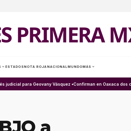
ES PRIMERA M
expand_more
expand_more
S
ESTADOS
NOTA ROJA
NACIONAL
MUNDO
MÁS
 judicial para Geovany Vásquez •
Confirman en Oaxaca dos casos
BJO a