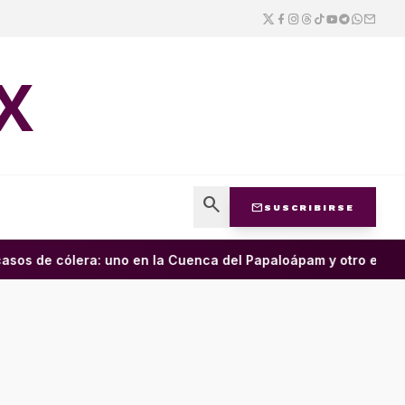
X
search
mail
SUSCRIBIRSE
 de cólera: uno en la Cuenca del Papaloápam y otro en la Cos