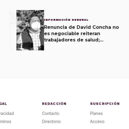
3
INFORMACIÓN GENERAL
Renuncia de David Concha no
es negociable reiteran
trabajadores de salud;
gobierno ofrecerá
contrapropuesta a demandas
GAL
REDACCIÓN
SUSCRIPCIÓN
vacidad
Contacto
Planes
rminos
Directorio
Acceso