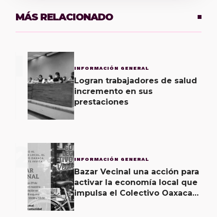
MÁS RELACIONADO
1
INFORMACIÓN GENERAL
Logran trabajadores de salud
incremento en sus
prestaciones
2
INFORMACIÓN GENERAL
Bazar Vecinal una acción para
activar la economía local que
impulsa el Colectivo Oaxaca
Vecinal