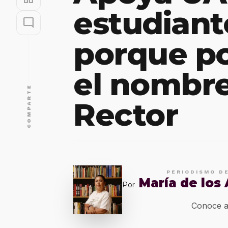
estudiant
mode_comment
porque po
el nombre
COMPARTE
Rector
PERIODISMO D
María de los
Por
Conoce a