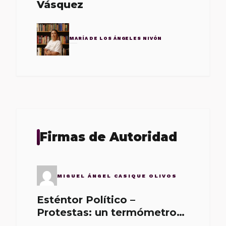
Vásquez
MARÍA DE LOS ÁNGELES NIVÓN
Firmas de Autoridad
MIGUEL ÁNGEL CASIQUE OLIVOS
Esténtor Político –
Protestas: un termómetro
de malos gobernantes