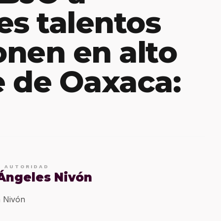
es talentos
nen en alto
 de Oaxaca:
E AUTORIDAD
 Ángeles Nivón
 Nivón