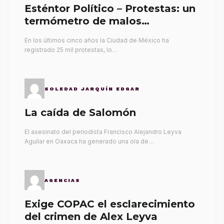
Esténtor Político – Protestas: un
termómetro de malos
gobernantes
En los últimos cinco años la Ciudad de México ha
registrado 25 mil protestas, lo…
SOLEDAD JARQUÍN EDGAR
La caída de Salomón
El asesinato del periodista Francisco Alejandro Leyva
Aguilar en Oaxaca ha generado una ola de…
AGENCIAS
Exige COPAC el esclarecimiento
del crimen de Alex Leyva