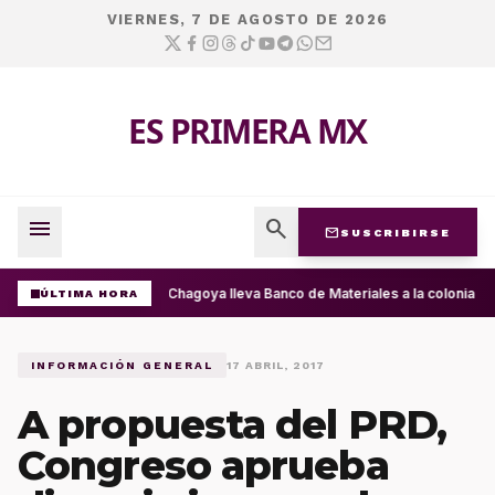
VIERNES, 7 DE AGOSTO DE 2026
ES PRIMERA MX
menu
search
mail
SUSCRIBIRSE
Ray Chagoya lleva Banco de Materiales a la colonia P
ÚLTIMA HORA
INFORMACIÓN GENERAL
17 ABRIL, 2017
A propuesta del PRD,
Congreso aprueba