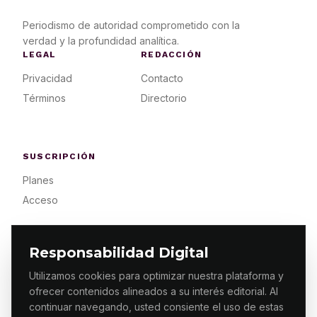
Periodismo de autoridad comprometido con la
verdad y la profundidad analítica.
LEGAL
REDACCIÓN
Privacidad
Contacto
Términos
Directorio
SUSCRIPCIÓN
Planes
Acceso
Responsabilidad Digital
Utilizamos cookies para optimizar nuestra plataforma y
ofrecer contenidos alineados a su interés editorial. Al
© 2026 ES PRIMERA MX. ALGUNOS DERECHOS
RESERVADOS / DESIGN
MAKING.MX
continuar navegando, usted consiente el uso de estas