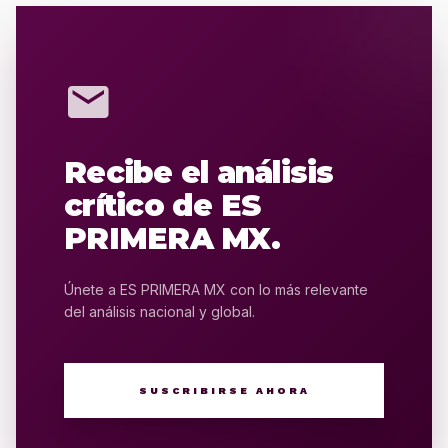
mail
Recibe el análisis
crítico de ES
PRIMERA MX.
Únete a ES PRIMERA MX con lo más relevante
del análisis nacional y global.
SUSCRIBIRSE AHORA