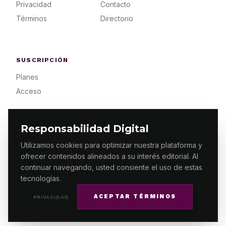
Privacidad
Contacto
Términos
Directorio
SUSCRIPCIÓN
Planes
Acceso
Responsabilidad Digital
Utilizamos cookies para optimizar nuestra plataforma y
ofrecer contenidos alineados a su interés editorial. Al
© 2026 ES PRIMERA MX. ALGUNOS DERECHOS
RESERVADOS / DESIGN
MAKING.MX
continuar navegando, usted consiente el uso de estas
tecnologías.
ACEPTAR TÉRMINOS
PRIVACIDAD