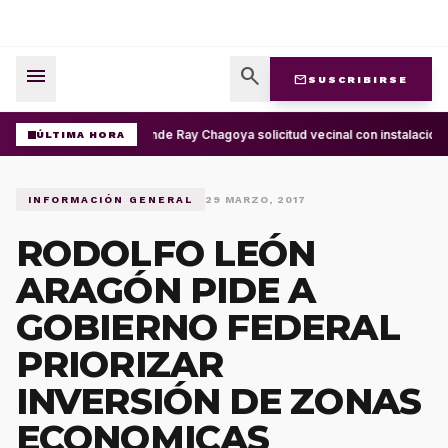
menu
search
mail
SUSCRIBIRSE
Atiende Ray Chagoya solicitud vecinal con instalación 
ÚLTIMA HORA
INFORMACIÓN GENERAL
29 MARZO, 2017
RODOLFO LEÓN
ARAGÓN PIDE A
GOBIERNO FEDERAL
PRIORIZAR
INVERSIÓN DE ZONAS
ECONOMICAS