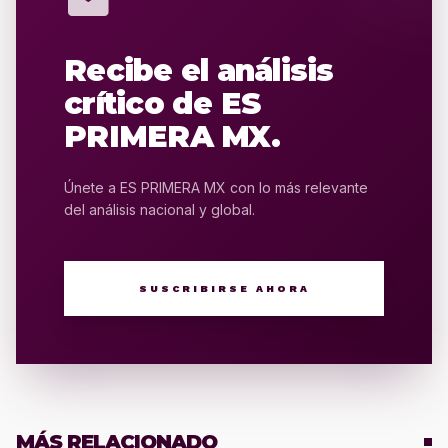
mail
Recibe el análisis
crítico de ES
PRIMERA MX.
Únete a ES PRIMERA MX con lo más relevante
del análisis nacional y global.
SUSCRIBIRSE AHORA
MÁS RELACIONADO