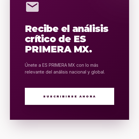
mail
Recibe el análisis
crítico de ES
PRIMERA MX.
Únete a ES PRIMERA MX con lo más
relevante del análisis nacional y global.
SUSCRIBIRSE AHORA