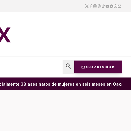
X
search
mail
SUSCRIBIRSE
almente 38 asesinatos de mujeres en seis meses en Oaxaca; 11 