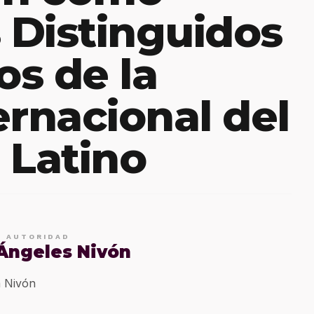
s Distinguidos
s de la
ernacional del
 Latino
E AUTORIDAD
 Ángeles Nivón
 Nivón