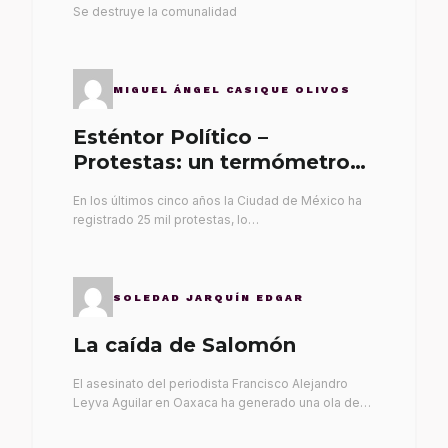
Se destruye la comunalidad
MIGUEL ÁNGEL CASIQUE OLIVOS
Esténtor Político –
Protestas: un termómetro
de malos gobernantes
En los últimos cinco años la Ciudad de México ha
registrado 25 mil protestas, lo…
SOLEDAD JARQUÍN EDGAR
La caída de Salomón
El asesinato del periodista Francisco Alejandro
Leyva Aguilar en Oaxaca ha generado una ola de…