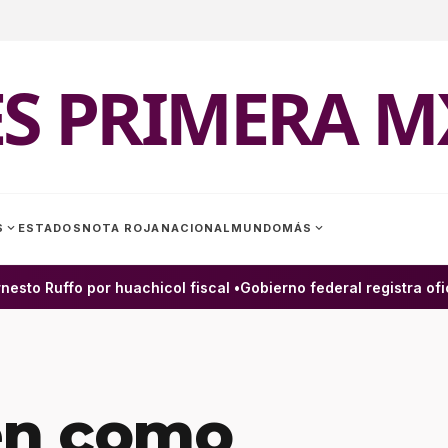
ES PRIMERA M
expand_more
expand_more
S
ESTADOS
NOTA ROJA
NACIONAL
MUNDO
MÁS
to Ruffo por huachicol fiscal •
Gobierno federal registra ofici
en como