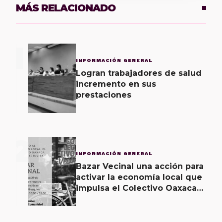
MÁS RELACIONADO
1
INFORMACIÓN GENERAL
Logran trabajadores de salud
incremento en sus
prestaciones
2
INFORMACIÓN GENERAL
Bazar Vecinal una acción para
activar la economía local que
impulsa el Colectivo Oaxaca
Vecinal