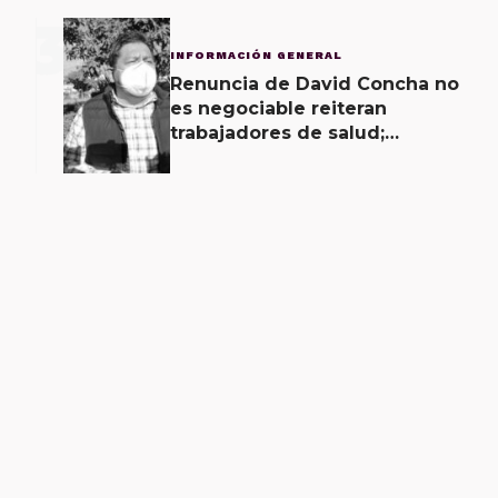
3
INFORMACIÓN GENERAL
Renuncia de David Concha no
es negociable reiteran
trabajadores de salud;
gobierno ofrecerá
contrapropuesta a demandas