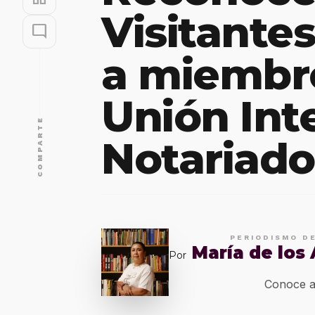
Visitante
mode_comment
a miembro
Unión Int
COMPARTE
Notariado
PERIODISMO D
María de los
Por
Conoce a