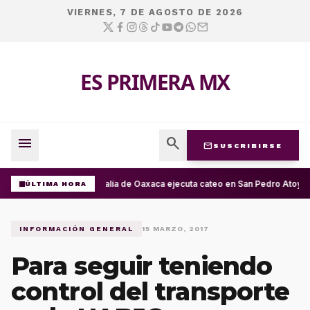
VIERNES, 7 DE AGOSTO DE 2026
ES PRIMERA MX
menu
search
mail
SUSCRIBIRSE
Fiscalía de Oaxaca ejecuta cateo en San Pedro Atoyac
ÚLTIMA HORA
INFORMACIÓN GENERAL
15 MARZO, 2017
Para seguir teniendo
control del transporte