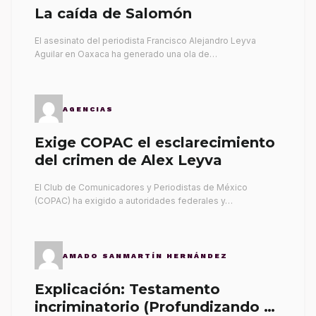
La caída de Salomón
El asesinato del periodista Francisco Alejandro Leyva
Aguilar en Oaxaca ha generado una ola de…
AGENCIAS
Exige COPAC el esclarecimiento
del crimen de Alex Leyva
El Club de Comunicadores y Periodistas de México
(COPAC) ha exigido a autoridades federales y…
AMADO SANMARTÍN HERNÁNDEZ
Explicación: Testamento
incriminatorio (Profundizando su