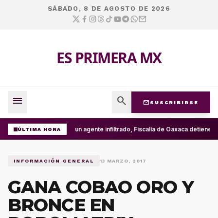
SÁBADO, 8 DE AGOSTO DE 2026
ES PRIMERA MX
menu
search
mail
SUSCRIBIRSE
Con un agente infiltrado, Fiscalía de Oaxaca detiene e
ÚLTIMA HORA
INFORMACIÓN GENERAL
13 MARZO, 2017
GANA COBAO ORO Y
BRONCE EN