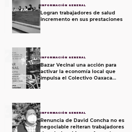
1
INFORMACIÓN GENERAL
Logran trabajadores de salud
incremento en sus prestaciones
2
INFORMACIÓN GENERAL
Bazar Vecinal una acción para
activar la economía local que
impulsa el Colectivo Oaxaca
Vecinal
3
INFORMACIÓN GENERAL
Renuncia de David Concha no es
negociable reiteran trabajadores