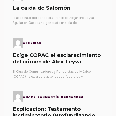
La caída de Salomón
El asesinato del periodista Francisco Alejandro Leyva
Aguilar en Oaxaca ha generado una ola de…
AGENCIAS
Exige COPAC el esclarecimiento
del crimen de Alex Leyva
El Club de Comunicadores y Periodistas de México
(COPAC) ha exigido a autoridades federales y…
AMADO SANMARTÍN HERNÁNDEZ
Explicación: Testamento
incriminatorio (Profundizando su