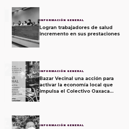
1
INFORMACIÓN GENERAL
Logran trabajadores de salud
incremento en sus prestaciones
2
INFORMACIÓN GENERAL
Bazar Vecinal una acción para
activar la economía local que
impulsa el Colectivo Oaxaca
Vecinal
3
INFORMACIÓN GENERAL