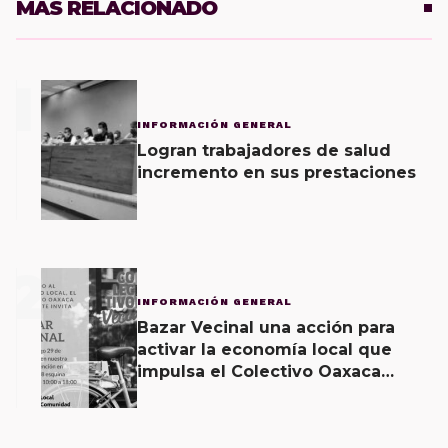
MÁS RELACIONADO
1
INFORMACIÓN GENERAL
Logran trabajadores de salud
incremento en sus prestaciones
2
INFORMACIÓN GENERAL
Bazar Vecinal una acción para
activar la economía local que
impulsa el Colectivo Oaxaca
Vecinal