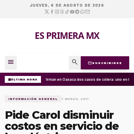
JUEVES, 6 DE AGOSTO DE 2026
ES PRIMERA MX
menu
search
mail
SUSCRIBIRSE
Confirman en Oaxaca dos casos de cólera: uno en la C
ÚLTIMA HORA
INFORMACIÓN GENERAL
7 MARZO, 2017
Pide Carol disminuir
costos en servicio de