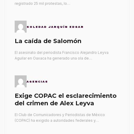
registrado 25 mil protestas, lo…
SOLEDAD JARQUÍN EDGAR
La caída de Salomón
El asesinato del periodista Francisco Alejandro Leyva
Aguilar en Oaxaca ha generado una ola de…
AGENCIAS
Exige COPAC el esclarecimiento
del crimen de Alex Leyva
El Club de Comunicadores y Periodistas de México
(COPAC) ha exigido a autoridades federales y…