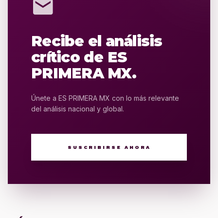
mail
Recibe el análisis
crítico de ES
PRIMERA MX.
Únete a ES PRIMERA MX con lo más relevante
del análisis nacional y global.
SUSCRIBIRSE AHORA