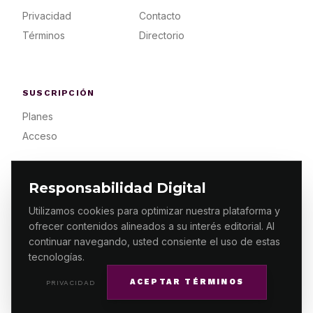
Privacidad
Contacto
Términos
Directorio
SUSCRIPCIÓN
Planes
Acceso
Responsabilidad Digital
Utilizamos cookies para optimizar nuestra plataforma y
ofrecer contenidos alineados a su interés editorial. Al
© 2026 ES PRIMERA MX. ALGUNOS DERECHOS
RESERVADOS / DESIGN
MAKING.MX
continuar navegando, usted consiente el uso de estas
tecnologías.
ACEPTAR TÉRMINOS
PRIVACIDAD