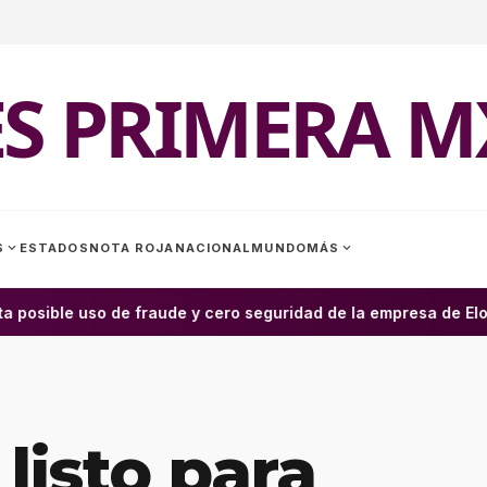
ES PRIMERA M
expand_more
expand_more
S
ESTADOS
NOTA ROJA
NACIONAL
MUNDO
MÁS
a posible uso de fraude y cero seguridad de la empresa de Elon 
listo para