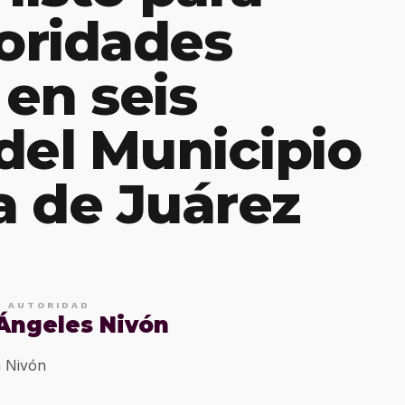
toridades
 en seis
del Municipio
 de Juárez
E AUTORIDAD
 Ángeles Nivón
 Nivón