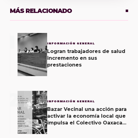
MÁS RELACIONADO
1
INFORMACIÓN GENERAL
Logran trabajadores de salud
incremento en sus
prestaciones
2
INFORMACIÓN GENERAL
Bazar Vecinal una acción para
activar la economía local que
impulsa el Colectivo Oaxaca
Vecinal