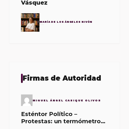
Vásquez
MARÍA DE LOS ÁNGELES NIVÓN
Firmas de Autoridad
MIGUEL ÁNGEL CASIQUE OLIVOS
Esténtor Político –
Protestas: un termómetro
de malos gobernantes