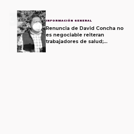
3
INFORMACIÓN GENERAL
Renuncia de David Concha no
es negociable reiteran
trabajadores de salud;
gobierno ofrecerá
contrapropuesta a demandas