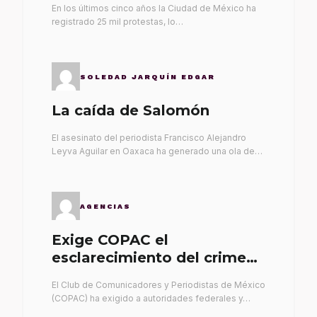
En los últimos cinco años la Ciudad de México ha
registrado 25 mil protestas, lo…
SOLEDAD JARQUÍN EDGAR
La caída de Salomón
El asesinato del periodista Francisco Alejandro
Leyva Aguilar en Oaxaca ha generado una ola de…
AGENCIAS
Exige COPAC el
esclarecimiento del crimen
de Alex Leyva
El Club de Comunicadores y Periodistas de México
(COPAC) ha exigido a autoridades federales y…