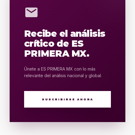
mail
Recibe el análisis
crítico de ES
PRIMERA MX.
Únete a ES PRIMERA MX con lo más
relevante del análisis nacional y global.
SUSCRIBIRSE AHORA