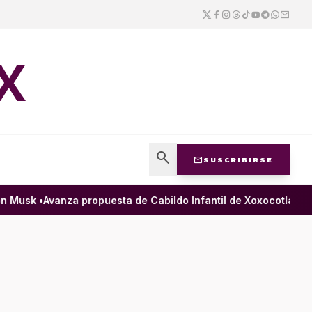
X
search
mail
SUSCRIBIRSE
Musk •
Avanza propuesta de Cabildo Infantil de Xoxocotlán para 