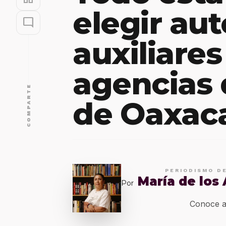
elegir au
mode_comment
auxiliares
agencias 
COMPARTE
de Oaxaca
PERIODISMO D
María de los
Por
Conoce a