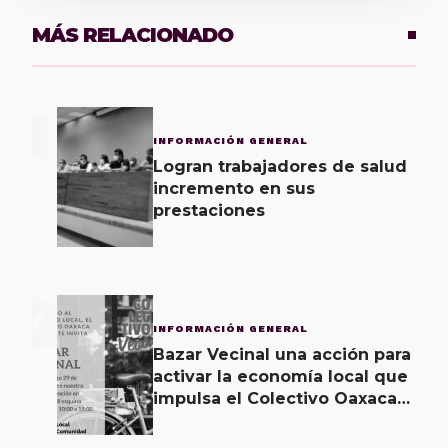
MÁS RELACIONADO
1
INFORMACIÓN GENERAL
Logran trabajadores de salud
incremento en sus
prestaciones
2
INFORMACIÓN GENERAL
Bazar Vecinal una acción para
activar la economía local que
impulsa el Colectivo Oaxaca
Vecinal