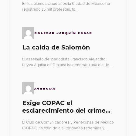
En los últimos cinco años la Ciudad de México ha
registrado 25 mil protestas, lo…
SOLEDAD JARQUÍN EDGAR
La caída de Salomón
El asesinato del periodista Francisco Alejandro
Leyva Aguilar en Oaxaca ha generado una ola de…
AGENCIAS
Exige COPAC el
esclarecimiento del crimen
de Alex Leyva
El Club de Comunicadores y Periodistas de México
(COPAC) ha exigido a autoridades federales y…