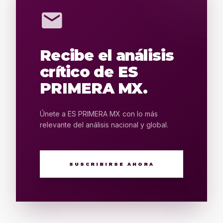
mail
Recibe el análisis
crítico de ES
PRIMERA MX.
Únete a ES PRIMERA MX con lo más
relevante del análisis nacional y global.
SUSCRIBIRSE AHORA