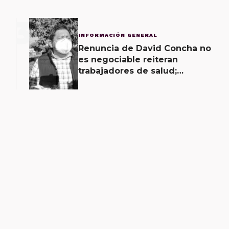
3
INFORMACIÓN GENERAL
Renuncia de David Concha no
es negociable reiteran
trabajadores de salud;
gobierno ofrecerá
contrapropuesta a demandas