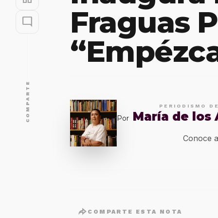
Fraguas 
mode_comment
“Empézca
COMPARTE
PERIODISMO D
María de los
Por
Conoce a
COMPARTE ESTA NOTA