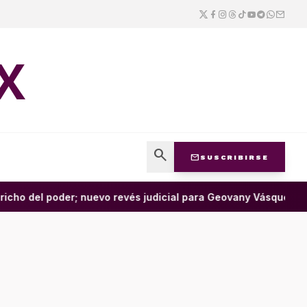
X
search
mail
SUSCRIBIRSE
cho del poder; nuevo revés judicial para Geovany Vásquez •
Con