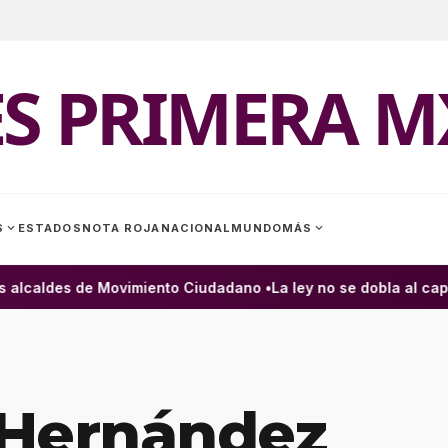
ES PRIMERA M
expand_more
expand_more
S
ESTADOS
NOTA ROJA
NACIONAL
MUNDO
MÁS
lcaldes de Movimiento Ciudadano •
La ley no se dobla al capri
 Hernández