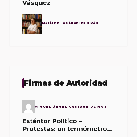
Vásquez
MARÍA DE LOS ÁNGELES NIVÓN
Firmas de Autoridad
MIGUEL ÁNGEL CASIQUE OLIVOS
Esténtor Político –
Protestas: un termómetro
de malos gobernantes