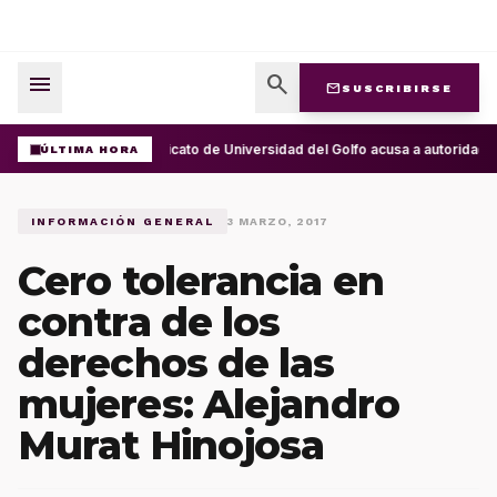
menu
search
mail
SUSCRIBIRSE
Sindicato de Universidad del Golfo acusa a autoridad
ÚLTIMA HORA
INFORMACIÓN GENERAL
3 MARZO, 2017
Cero tolerancia en
contra de los
derechos de las
mujeres: Alejandro
Murat Hinojosa