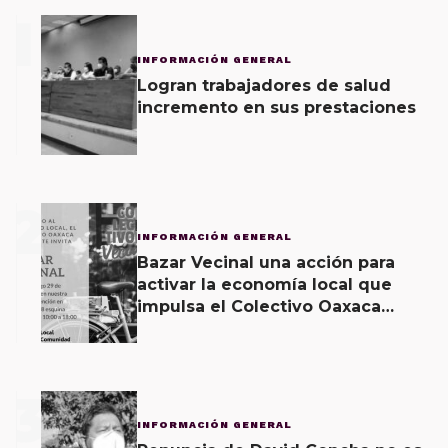
1
INFORMACIÓN GENERAL
Logran trabajadores de salud
incremento en sus prestaciones
2
INFORMACIÓN GENERAL
Bazar Vecinal una acción para
activar la economía local que
impulsa el Colectivo Oaxaca
Vecinal
3
INFORMACIÓN GENERAL