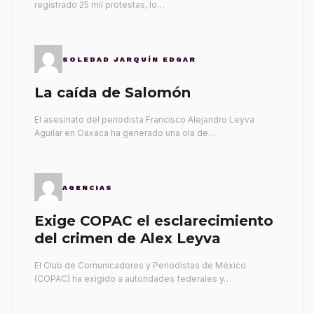
registrado 25 mil protestas, lo…
SOLEDAD JARQUÍN EDGAR
La caída de Salomón
El asesinato del periodista Francisco Alejandro Leyva
Aguilar en Oaxaca ha generado una ola de…
AGENCIAS
Exige COPAC el esclarecimiento
del crimen de Alex Leyva
El Club de Comunicadores y Periodistas de México
(COPAC) ha exigido a autoridades federales y…