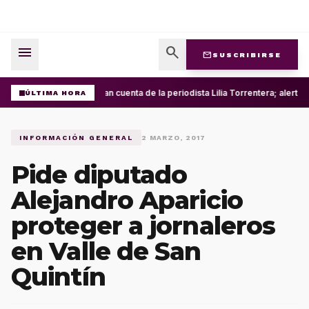
menu
search
mail
SUSCRIBIRSE
Roban cuenta de la periodista Lilia Torrentera; alerta
ÚLTIMA HORA
INFORMACIÓN GENERAL
2 MARZO, 2017
Pide diputado
Alejandro Aparicio
proteger a jornaleros
en Valle de San
Quintín