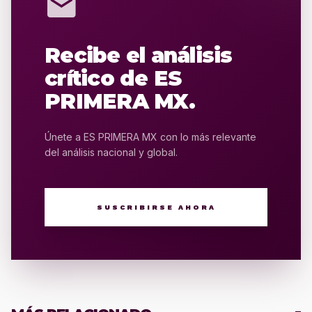
mail
Recibe el análisis
crítico de ES
PRIMERA MX.
Únete a ES PRIMERA MX con lo más relevante
del análisis nacional y global.
SUSCRIBIRSE AHORA