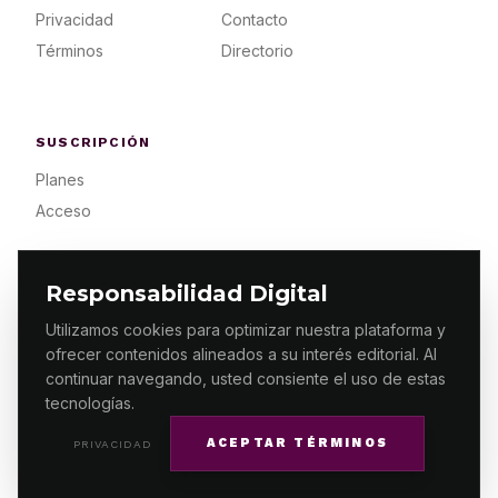
Privacidad
Contacto
Términos
Directorio
SUSCRIPCIÓN
Planes
Acceso
Responsabilidad Digital
Utilizamos cookies para optimizar nuestra plataforma y
ofrecer contenidos alineados a su interés editorial. Al
© 2026 ES PRIMERA MX. ALGUNOS DERECHOS
RESERVADOS / DESIGN
MAKING.MX
continuar navegando, usted consiente el uso de estas
tecnologías.
ACEPTAR TÉRMINOS
PRIVACIDAD