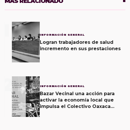
MÁS RELACIONADO
1
INFORMACIÓN GENERAL
Logran trabajadores de salud
incremento en sus prestaciones
2
INFORMACIÓN GENERAL
Bazar Vecinal una acción para
activar la economía local que
impulsa el Colectivo Oaxaca
Vecinal