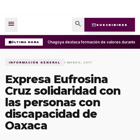
menu
search
mail
SUSCRIBIRSE
Ray Chagoya destaca formación de valores durante en
ÚLTIMA HORA
INFORMACIÓN GENERAL
1 MARZO, 2017
Expresa Eufrosina
Cruz solidaridad con
las personas con
discapacidad de
Oaxaca