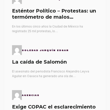
Esténtor Político – Protestas: un
termómetro de malos
gobernantes
En los últimos cinco años la Ciudad de México ha
registrado 25 mil protestas, lo…
SOLEDAD JARQUÍN EDGAR
La caída de Salomón
El asesinato del periodista Francisco Alejandro Leyva
Aguilar en Oaxaca ha generado una ola de…
AGENCIAS
Exige COPAC el esclarecimiento