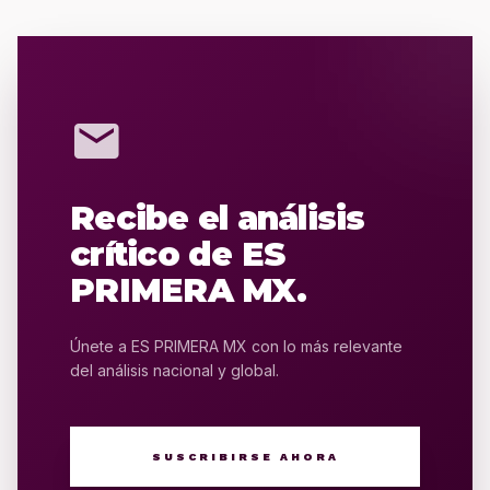
mail
Recibe el análisis
crítico de ES
PRIMERA MX.
Únete a ES PRIMERA MX con lo más relevante
del análisis nacional y global.
SUSCRIBIRSE AHORA