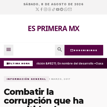
SÁBADO, 8 DE AGOSTO DE 2026
ES PRIMERA MX
menu
search
mail
SUSCRIBIRSE
Expolición &#8211; En nombre del desarrollo •
Oaxaca s
ÚLTIMA HORA
INFORMACIÓN GENERAL
1 MARZO, 2017
Combatir la
corrupción que ha