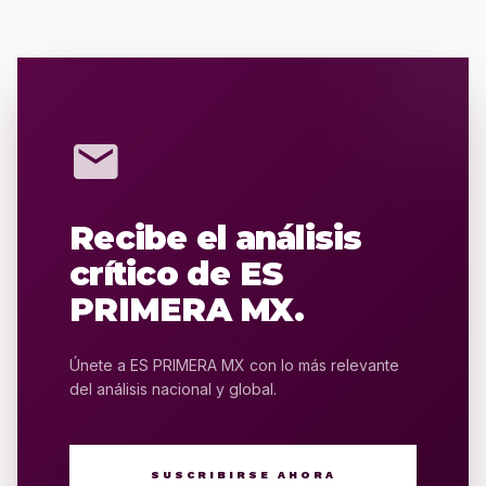
mail
Recibe el análisis
crítico de ES
PRIMERA MX.
Únete a ES PRIMERA MX con lo más relevante
del análisis nacional y global.
SUSCRIBIRSE AHORA