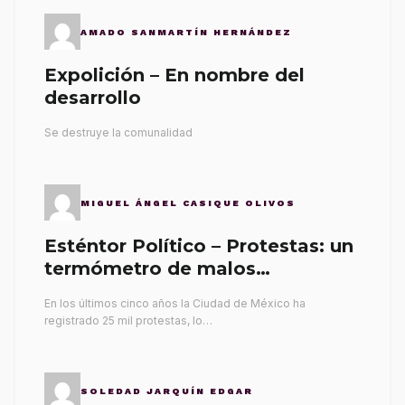
AMADO SANMARTÍN HERNÁNDEZ
Expolición – En nombre del
desarrollo
Se destruye la comunalidad
MIGUEL ÁNGEL CASIQUE OLIVOS
Esténtor Político – Protestas: un
termómetro de malos
gobernantes
En los últimos cinco años la Ciudad de México ha
registrado 25 mil protestas, lo…
SOLEDAD JARQUÍN EDGAR