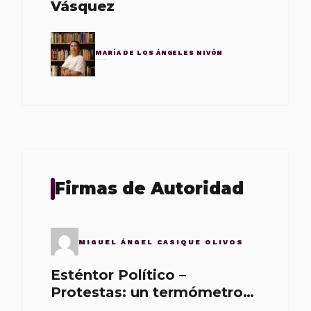
Vásquez
MARÍA DE LOS ÁNGELES NIVÓN
Firmas de Autoridad
MIGUEL ÁNGEL CASIQUE OLIVOS
Esténtor Político –
Protestas: un termómetro
de malos gobernantes