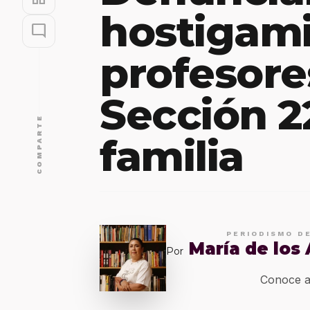
hostigam
mode_comment
profesore
Sección 2
COMPARTE
familia
PERIODISMO D
María de los
Por
Conoce a