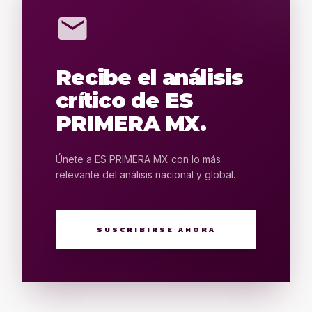
mail
Recibe el análisis
crítico de ES
PRIMERA MX.
Únete a ES PRIMERA MX con lo más
relevante del análisis nacional y global.
SUSCRIBIRSE AHORA