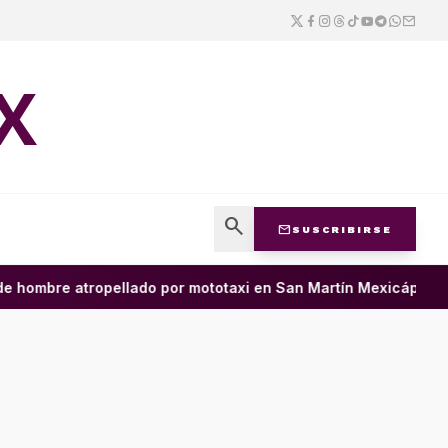
X
search
mail
SUSCRIBIRSE
ombre atropellado por mototaxi en San Martín Mexicápam y recl