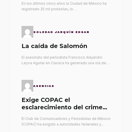
En los últimos cinco años la Ciudad de México ha
registrado 25 mil protestas, lo…
SOLEDAD JARQUÍN EDGAR
La caída de Salomón
El asesinato del periodista Francisco Alejandro
Leyva Aguilar en Oaxaca ha generado una ola de…
AGENCIAS
Exige COPAC el
esclarecimiento del crimen
de Alex Leyva
El Club de Comunicadores y Periodistas de México
(COPAC) ha exigido a autoridades federales y…