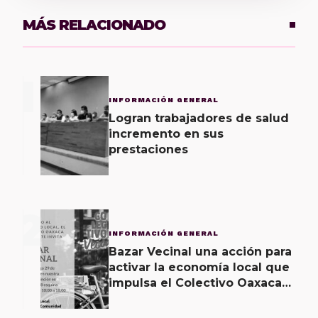
MÁS RELACIONADO
1
INFORMACIÓN GENERAL
Logran trabajadores de salud
incremento en sus
prestaciones
2
INFORMACIÓN GENERAL
Bazar Vecinal una acción para
activar la economía local que
impulsa el Colectivo Oaxaca
Vecinal