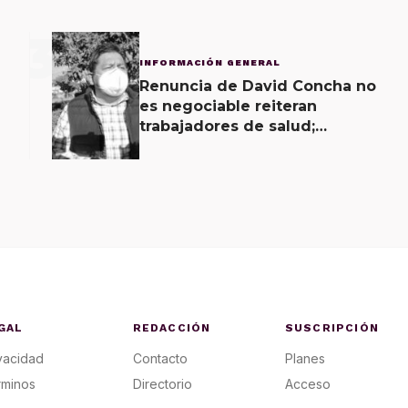
3
INFORMACIÓN GENERAL
Renuncia de David Concha no
es negociable reiteran
trabajadores de salud;
gobierno ofrecerá
contrapropuesta a demandas
GAL
REDACCIÓN
SUSCRIPCIÓN
vacidad
Contacto
Planes
rminos
Directorio
Acceso