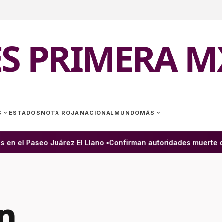
ES PRIMERA M
expand_more
expand_more
S
ESTADOS
NOTA ROJA
NACIONAL
MUNDO
MÁS
n el Paseo Juárez El Llano •
Confirman autoridades muerte de h
n