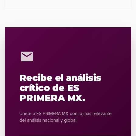
mail
Recibe el análisis
crítico de ES
PRIMERA MX.
Únete a ES PRIMERA MX con lo más relevante
del análisis nacional y global.