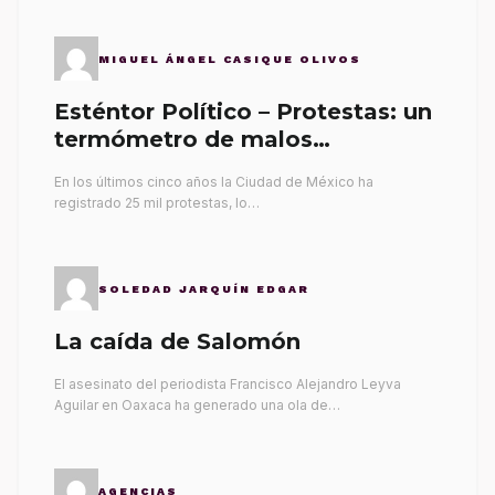
MIGUEL ÁNGEL CASIQUE OLIVOS
Esténtor Político – Protestas: un
termómetro de malos
gobernantes
En los últimos cinco años la Ciudad de México ha
registrado 25 mil protestas, lo…
SOLEDAD JARQUÍN EDGAR
La caída de Salomón
El asesinato del periodista Francisco Alejandro Leyva
Aguilar en Oaxaca ha generado una ola de…
AGENCIAS