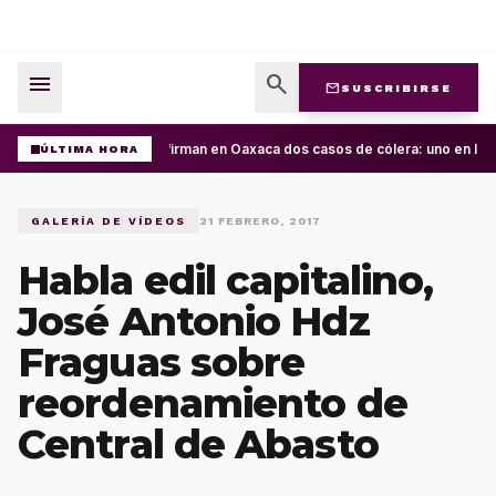
menu
search
mail
SUSCRIBIRSE
Confirman en Oaxaca dos casos de cólera: uno en la C
ÚLTIMA HORA
GALERÍA DE VÍDEOS
21 FEBRERO, 2017
Habla edil capitalino,
José Antonio Hdz
Fraguas sobre
reordenamiento de
Central de Abasto