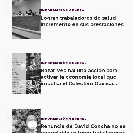
1
INFORMACIÓN GENERAL
Logran trabajadores de salud
incremento en sus prestaciones
2
INFORMACIÓN GENERAL
Bazar Vecinal una acción para
activar la economía local que
impulsa el Colectivo Oaxaca
Vecinal
3
INFORMACIÓN GENERAL
Renuncia de David Concha no es
negociable reiteran trabajadores