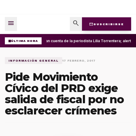
menu
search
mail
SUSCRIBIRSE
Roban cuenta de la periodista Lilia Torrentera; alerta
ÚLTIMA HORA
INFORMACIÓN GENERAL
17 FEBRERO, 2017
Pide Movimiento
Cívico del PRD exige
salida de fiscal por no
esclarecer crímenes