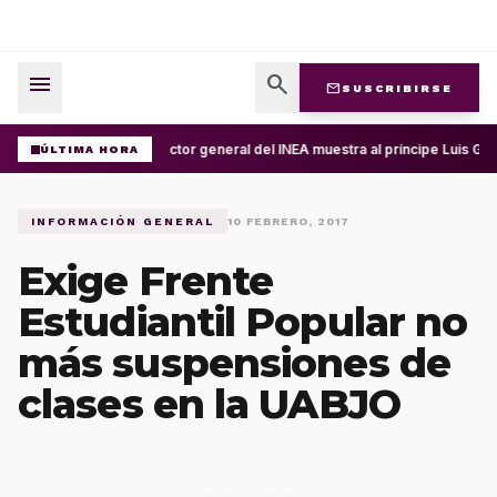
menu
search
mail
SUSCRIBIRSE
Director general del INEA muestra al príncipe Luis Gu
ÚLTIMA HORA
INFORMACIÓN GENERAL
10 FEBRERO, 2017
Exige Frente
Estudiantil Popular no
más suspensiones de
clases en la UABJO