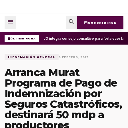
menu
search
mail
SUSCRIBIRSE
UABJO integra consejo consultivo para fortalecer la ce
ÚLTIMA HORA
INFORMACIÓN GENERAL
9 FEBRERO, 2017
Arranca Murat
Programa de Pago de
Indemnización por
Seguros Catastróficos,
destinará 50 mdp a
productores