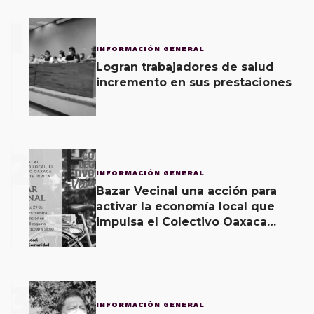
1
INFORMACIÓN GENERAL
Logran trabajadores de salud
incremento en sus prestaciones
2
INFORMACIÓN GENERAL
Bazar Vecinal una acción para
activar la economía local que
impulsa el Colectivo Oaxaca
Vecinal
3
INFORMACIÓN GENERAL