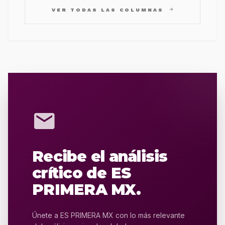
arrow_forward
VER TODAS LAS COLUMNAS
mail
Recibe el análisis
crítico de ES
PRIMERA MX.
Únete a ES PRIMERA MX con lo más relevante