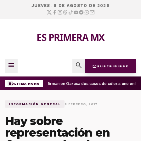
JUEVES, 6 DE AGOSTO DE 2026
ES PRIMERA MX
menu
search
mail
SUSCRIBIRSE
Confirman en Oaxaca dos casos de cólera: uno en la C
ÚLTIMA HORA
INFORMACIÓN GENERAL
8 FEBRERO, 2017
Hay sobre
representación en