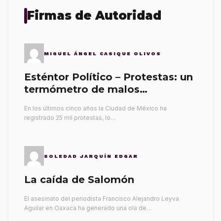
Firmas de Autoridad
MIGUEL ÁNGEL CASIQUE OLIVOS
Esténtor Político – Protestas: un
termómetro de malos
gobernantes
En los últimos cinco años la Ciudad de México ha
registrado 25 mil protestas, lo…
SOLEDAD JARQUÍN EDGAR
La caída de Salomón
El asesinato del periodista Francisco Alejandro Leyva
Aguilar en Oaxaca ha generado una ola de…