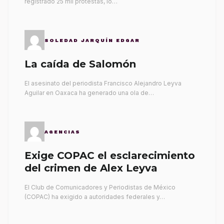
registrado 25 mil protestas, lo…
SOLEDAD JARQUÍN EDGAR
La caída de Salomón
El asesinato del periodista Francisco Alejandro Leyva
Aguilar en Oaxaca ha generado una ola de…
AGENCIAS
Exige COPAC el esclarecimiento
del crimen de Alex Leyva
El Club de Comunicadores y Periodistas de México
(COPAC) ha exigido a autoridades federales y…