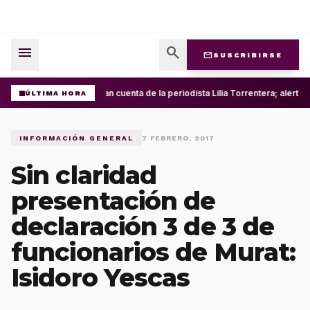
menu
search
mail
SUSCRIBIRSE
Roban cuenta de la periodista Lilia Torrentera; alerta
ÚLTIMA HORA
INFORMACIÓN GENERAL
7 FEBRERO, 2017
Sin claridad
presentación de
declaración 3 de 3 de
funcionarios de Murat:
Isidoro Yescas