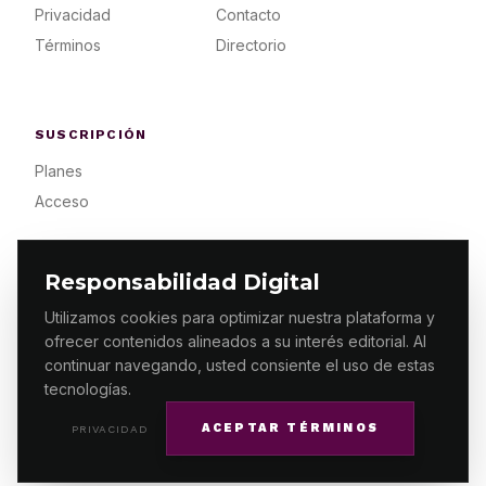
Privacidad
Contacto
Términos
Directorio
SUSCRIPCIÓN
Planes
Acceso
Responsabilidad Digital
Utilizamos cookies para optimizar nuestra plataforma y
ofrecer contenidos alineados a su interés editorial. Al
© 2026 ES PRIMERA MX. ALGUNOS DERECHOS
RESERVADOS / DESIGN
MAKING.MX
continuar navegando, usted consiente el uso de estas
tecnologías.
ACEPTAR TÉRMINOS
PRIVACIDAD