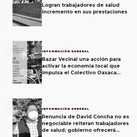
Logran trabajadores de salud
incremento en sus prestaciones
2
INFORMACIÓN GENERAL
Bazar Vecinal una acción para
activar la economía local que
impulsa el Colectivo Oaxaca
Vecinal
3
INFORMACIÓN GENERAL
Renuncia de David Concha no es
negociable reiteran trabajadores
de salud; gobierno ofrecerá
contrapropuesta a demandas