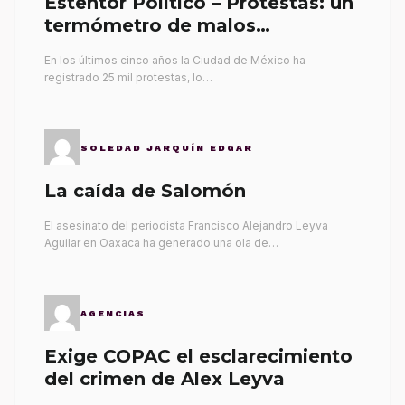
Esténtor Político – Protestas: un
termómetro de malos
gobernantes
En los últimos cinco años la Ciudad de México ha
registrado 25 mil protestas, lo…
SOLEDAD JARQUÍN EDGAR
La caída de Salomón
El asesinato del periodista Francisco Alejandro Leyva
Aguilar en Oaxaca ha generado una ola de…
AGENCIAS
Exige COPAC el esclarecimiento
del crimen de Alex Leyva