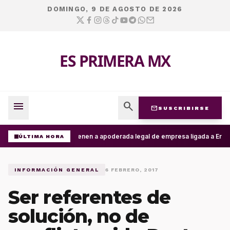
DOMINGO, 9 DE AGOSTO DE 2026
ES PRIMERA MX
menu
search
mail
SUSCRIBIRSE
Detienen a apoderada legal de empresa ligada a Ernest
ÚLTIMA HORA
INFORMACIÓN GENERAL
6 FEBRERO, 2017
Ser referentes de
solución, no de