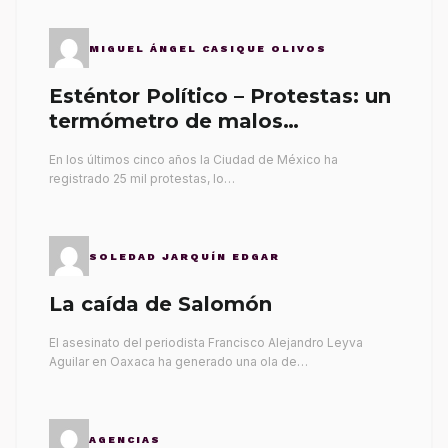
MIGUEL ÁNGEL CASIQUE OLIVOS
Esténtor Político – Protestas: un
termómetro de malos
gobernantes
En los últimos cinco años la Ciudad de México ha
registrado 25 mil protestas, lo…
SOLEDAD JARQUÍN EDGAR
La caída de Salomón
El asesinato del periodista Francisco Alejandro Leyva
Aguilar en Oaxaca ha generado una ola de…
AGENCIAS