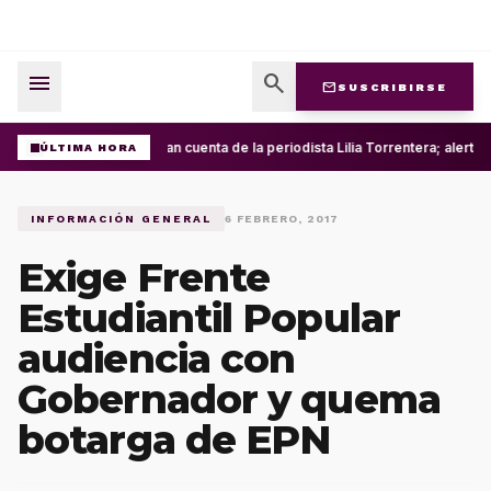
menu
search
mail
SUSCRIBIRSE
Roban cuenta de la periodista Lilia Torrentera; alert
ÚLTIMA HORA
INFORMACIÓN GENERAL
6 FEBRERO, 2017
Exige Frente
Estudiantil Popular
audiencia con
Gobernador y quema
botarga de EPN