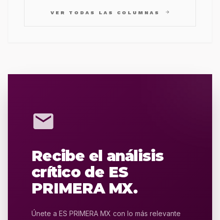
arrow_forward
VER TODAS LAS COLUMNAS
mail
Recibe el análisis
crítico de ES
PRIMERA MX.
Únete a ES PRIMERA MX con lo más relevante