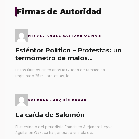
Firmas de Autoridad
MIGUEL ÁNGEL CASIQUE OLIVOS
Esténtor Político – Protestas: un
termómetro de malos
gobernantes
En los últimos cinco años la Ciudad de México ha
registrado 25 mil protestas, lo…
SOLEDAD JARQUÍN EDGAR
La caída de Salomón
El asesinato del periodista Francisco Alejandro Leyva
Aguilar en Oaxaca ha generado una ola de…