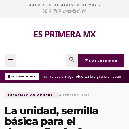
JUEVES, 6 DE AGOSTO DE 2026
ES PRIMERA MX
menu
search
mail
SUSCRIBIRSE
Operativo Luciérnaga refuerza la vigilancia nocturna 
ÚLTIMA HORA
INFORMACIÓN GENERAL
4 FEBRERO, 2017
La unidad, semilla
básica para el