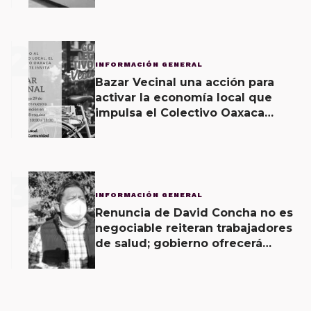
2
INFORMACIÓN GENERAL
Bazar Vecinal una acción para
activar la economía local que
impulsa el Colectivo Oaxaca
Vecinal
3
INFORMACIÓN GENERAL
Renuncia de David Concha no es
negociable reiteran trabajadores
de salud; gobierno ofrecerá
contrapropuesta a demandas