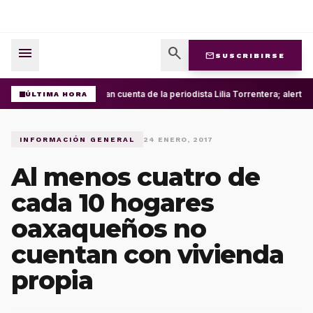
menu
search
mail
SUSCRIBIRSE
Roban cuenta de la periodista Lilia Torrentera; alerta
ÚLTIMA HORA
INFORMACIÓN GENERAL
24 ENERO, 2017
Al menos cuatro de
cada 10 hogares
oaxaqueños no
cuentan con vivienda
propia