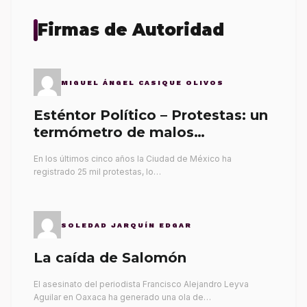
Firmas de Autoridad
MIGUEL ÁNGEL CASIQUE OLIVOS
Esténtor Político – Protestas: un
termómetro de malos
gobernantes
En los últimos cinco años la Ciudad de México ha
registrado 25 mil protestas, lo…
SOLEDAD JARQUÍN EDGAR
La caída de Salomón
El asesinato del periodista Francisco Alejandro Leyva
Aguilar en Oaxaca ha generado una ola de…