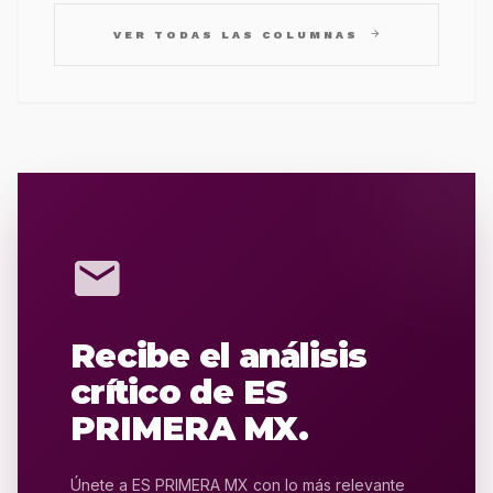
arrow_forward
VER TODAS LAS COLUMNAS
mail
Recibe el análisis
crítico de ES
PRIMERA MX.
Únete a ES PRIMERA MX con lo más relevante