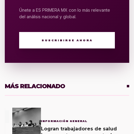
Únete a ES PRIMERA MX con lo más relevante
del análisis nacional y global.
SUSCRIBIRSE AHORA
MÁS RELACIONADO
1
INFORMACIÓN GENERAL
Logran trabajadores de salud