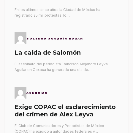
gobernantes
En los últimos cinco años la Ciudad de México ha
registrado 25 mil protestas, lo…
SOLEDAD JARQUÍN EDGAR
La caída de Salomón
El asesinato del periodista Francisco Alejandro Leyva
Aguilar en Oaxaca ha generado una ola de…
AGENCIAS
Exige COPAC el esclarecimiento
del crimen de Alex Leyva
El Club de Comunicadores y Periodistas de México
(COPAC) ha exigido a autoridades federales y…