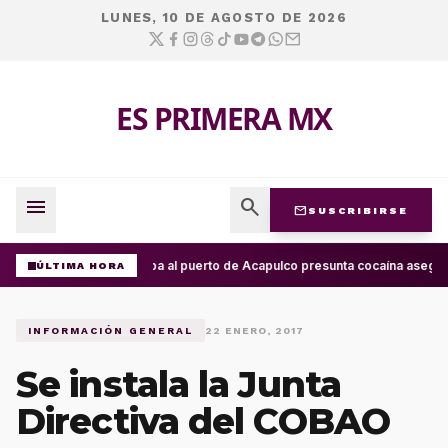
LUNES, 10 DE AGOSTO DE 2026
ES PRIMERA MX
menu
search
mail
SUSCRIBIRSE
Arriba al puerto de Acapulco presunta cocaína asegur
ÚLTIMA HORA
INFORMACIÓN GENERAL
22 ENERO, 2017
Se instala la Junta
Directiva del COBAO