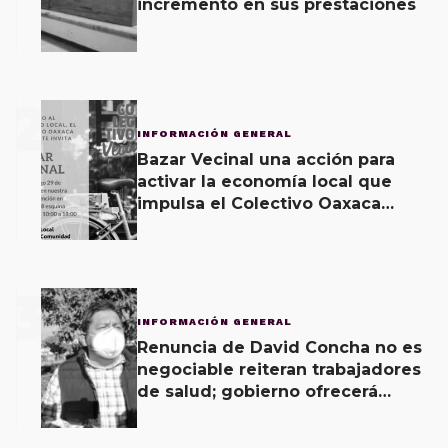
incremento en sus prestaciones
2
INFORMACIÓN GENERAL
Bazar Vecinal una acción para
activar la economía local que
impulsa el Colectivo Oaxaca
Vecinal
3
INFORMACIÓN GENERAL
Renuncia de David Concha no es
negociable reiteran trabajadores
de salud; gobierno ofrecerá
contrapropuesta a demandas