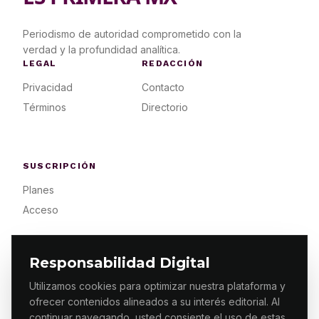
Periodismo de autoridad comprometido con la
verdad y la profundidad analítica.
LEGAL
REDACCIÓN
Privacidad
Contacto
Términos
Directorio
SUSCRIPCIÓN
Planes
Acceso
Responsabilidad Digital
Utilizamos cookies para optimizar nuestra plataforma y
ofrecer contenidos alineados a su interés editorial. Al
© 2026 ES PRIMERA MX. ALGUNOS DERECHOS
RESERVADOS / DESIGN
MAKING.MX
continuar navegando, usted consiente el uso de estas