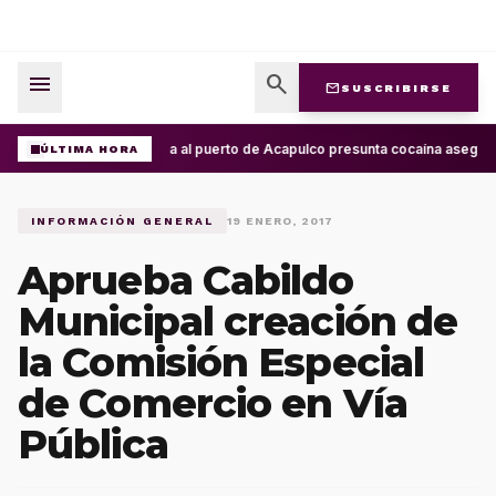
menu
search
mail
SUSCRIBIRSE
Arriba al puerto de Acapulco presunta cocaína asegura
ÚLTIMA HORA
INFORMACIÓN GENERAL
19 ENERO, 2017
Aprueba Cabildo
Municipal creación de
la Comisión Especial
de Comercio en Vía
Pública