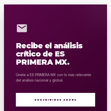
mail
Recibe el análisis
crítico de ES
PRIMERA MX.
Únete a ES PRIMERA MX con lo más relevante
del análisis nacional y global.
SUSCRIBIRSE AHORA