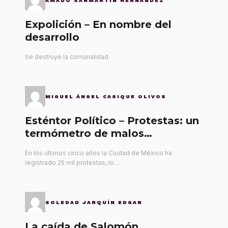
AMADO SANMARTÍN HERNÁNDEZ
Expolición – En nombre del
desarrollo
Se destruye la comunalidad
MIGUEL ÁNGEL CASIQUE OLIVOS
Esténtor Político – Protestas: un
termómetro de malos
gobernantes
En los últimos cinco años la Ciudad de México ha
registrado 25 mil protestas, lo…
SOLEDAD JARQUÍN EDGAR
La caída de Salomón