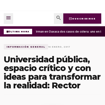
menu
search
mail
SUSCRIBIRSE
Confirman en Oaxaca dos casos de cólera: uno en la Cu
ÚLTIMA HORA
INFORMACIÓN GENERAL
16 ENERO, 2017
Universidad pública,
espacio crítico y con
ideas para transformar
la realidad: Rector