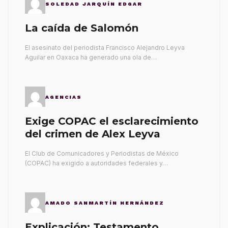
SOLEDAD JARQUÍN EDGAR
La caída de Salomón
El asesinato del periodista Francisco Alejandro Leyva
Aguilar en Oaxaca ha generado una ola de…
AGENCIAS
Exige COPAC el esclarecimiento
del crimen de Alex Leyva
El Club de Comunicadores y Periodistas de México
(COPAC) ha exigido a autoridades federales y…
AMADO SANMARTÍN HERNÁNDEZ
Explicación: Testamento