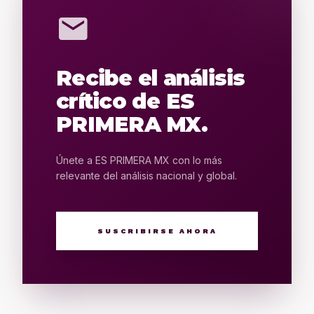
mail
Recibe el análisis
crítico de ES
PRIMERA MX.
Únete a ES PRIMERA MX con lo más
relevante del análisis nacional y global.
SUSCRIBIRSE AHORA