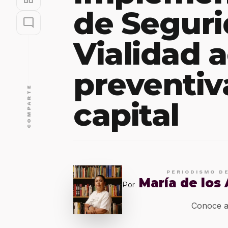
de Seguri
mode_comment
Vialidad 
preventiv
COMPARTE
capital
PERIODISMO D
María de los
Por
Conoce a