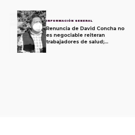
3
INFORMACIÓN GENERAL
Renuncia de David Concha no
es negociable reiteran
trabajadores de salud;
gobierno ofrecerá
contrapropuesta a demandas