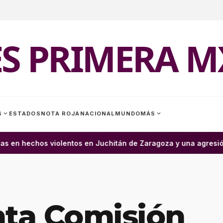
ES PRIMERA M
expand_more
expand_more
S
ESTADOS
NOTA ROJA
NACIONAL
MUNDO
MÁS
s en hechos violentos en Juchitán de Zaragoza y una agresión
ta Comisión