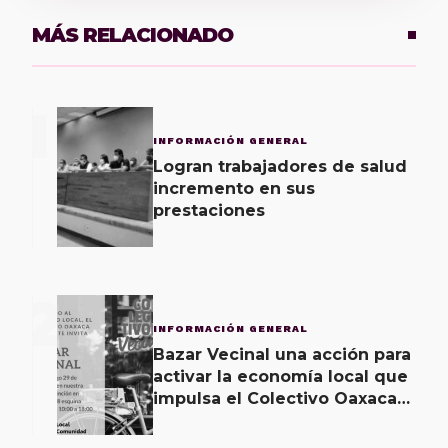
MÁS RELACIONADO
1
INFORMACIÓN GENERAL
Logran trabajadores de salud
incremento en sus
prestaciones
2
INFORMACIÓN GENERAL
Bazar Vecinal una acción para
activar la economía local que
impulsa el Colectivo Oaxaca
Vecinal