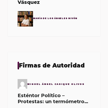
Vásquez
MARÍA DE LOS ÁNGELES NIVÓN
Firmas de Autoridad
MIGUEL ÁNGEL CASIQUE OLIVOS
Esténtor Político –
Protestas: un termómetro
de malos gobernantes