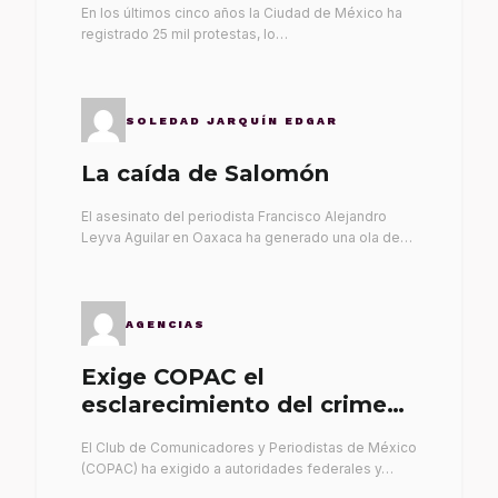
En los últimos cinco años la Ciudad de México ha
registrado 25 mil protestas, lo…
SOLEDAD JARQUÍN EDGAR
La caída de Salomón
El asesinato del periodista Francisco Alejandro
Leyva Aguilar en Oaxaca ha generado una ola de…
AGENCIAS
Exige COPAC el
esclarecimiento del crimen
de Alex Leyva
El Club de Comunicadores y Periodistas de México
(COPAC) ha exigido a autoridades federales y…