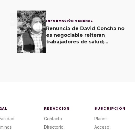
3
INFORMACIÓN GENERAL
Renuncia de David Concha no
es negociable reiteran
trabajadores de salud;
gobierno ofrecerá
contrapropuesta a demandas
GAL
REDACCIÓN
SUSCRIPCIÓN
vacidad
Contacto
Planes
rminos
Directorio
Acceso