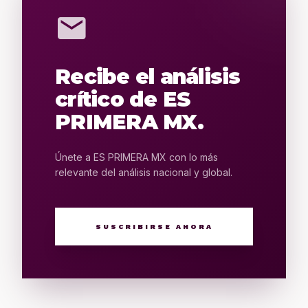
mail
Recibe el análisis
crítico de ES
PRIMERA MX.
Únete a ES PRIMERA MX con lo más
relevante del análisis nacional y global.
SUSCRIBIRSE AHORA