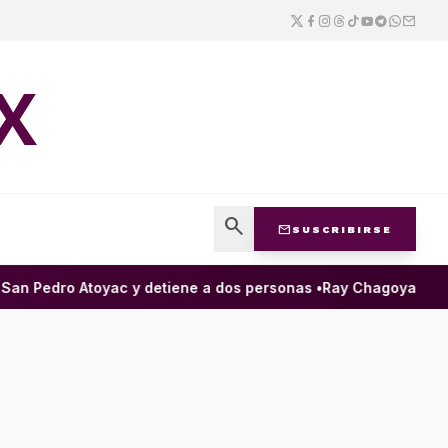
X
search
mail
SUSCRIBIRSE
an Pedro Atoyac y detiene a dos personas •
Ray Chagoya destac