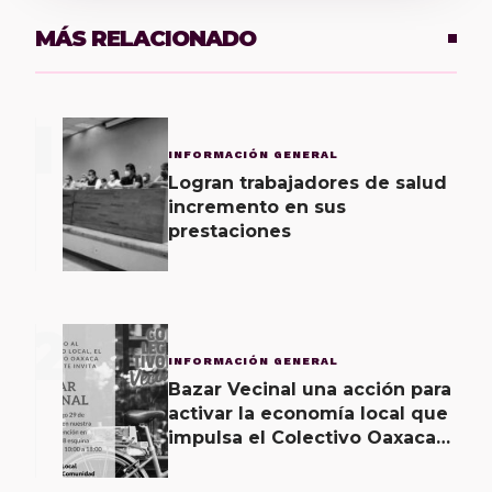
MÁS RELACIONADO
1
INFORMACIÓN GENERAL
Logran trabajadores de salud
incremento en sus
prestaciones
2
INFORMACIÓN GENERAL
Bazar Vecinal una acción para
activar la economía local que
impulsa el Colectivo Oaxaca
Vecinal