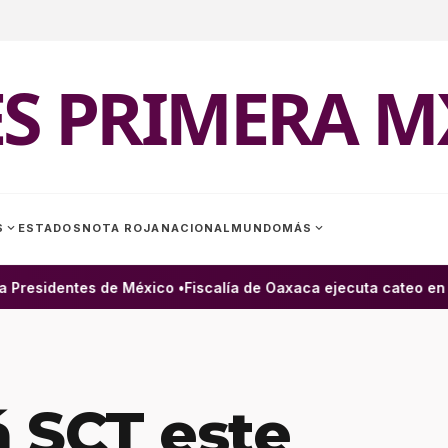
ES PRIMERA M
expand_more
expand_more
S
ESTADOS
NOTA ROJA
NACIONAL
MUNDO
MÁS
Presidentes de México •
Fiscalía de Oaxaca ejecuta cateo en S
 SCT este