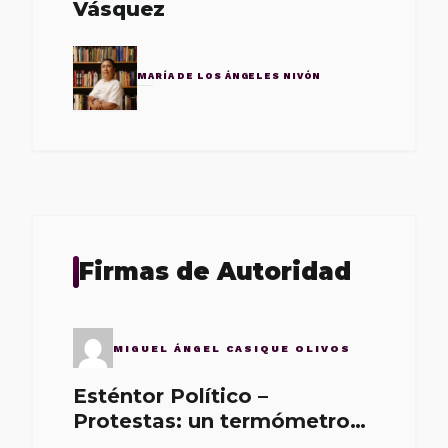
Vásquez
MARÍA DE LOS ÁNGELES NIVÓN
Firmas de Autoridad
MIGUEL ÁNGEL CASIQUE OLIVOS
Esténtor Político –
Protestas: un termómetro
de malos gobernantes