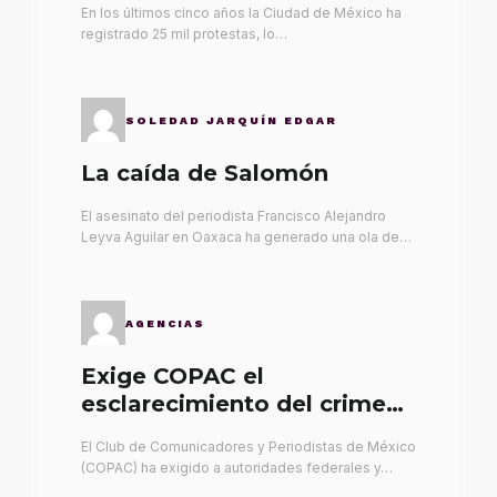
En los últimos cinco años la Ciudad de México ha
registrado 25 mil protestas, lo…
SOLEDAD JARQUÍN EDGAR
La caída de Salomón
El asesinato del periodista Francisco Alejandro
Leyva Aguilar en Oaxaca ha generado una ola de…
AGENCIAS
Exige COPAC el
esclarecimiento del crimen
de Alex Leyva
El Club de Comunicadores y Periodistas de México
(COPAC) ha exigido a autoridades federales y…