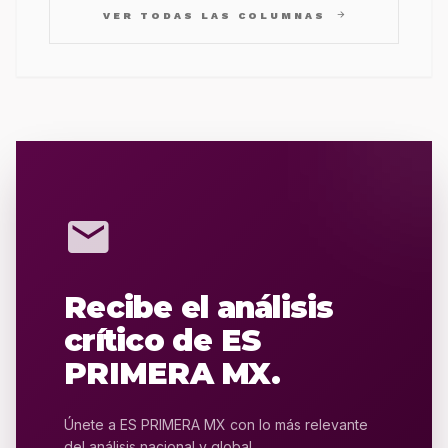
arrow_forward
VER TODAS LAS COLUMNAS
mail
Recibe el análisis
crítico de ES
PRIMERA MX.
Únete a ES PRIMERA MX con lo más relevante
del análisis nacional y global.