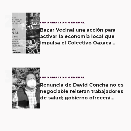
2
INFORMACIÓN GENERAL
Bazar Vecinal una acción para
activar la economía local que
impulsa el Colectivo Oaxaca
Vecinal
3
INFORMACIÓN GENERAL
Renuncia de David Concha no es
negociable reiteran trabajadores
de salud; gobierno ofrecerá
contrapropuesta a demandas