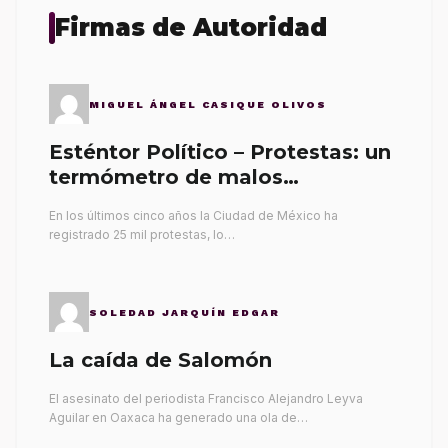
Firmas de Autoridad
MIGUEL ÁNGEL CASIQUE OLIVOS
Esténtor Político – Protestas: un
termómetro de malos
gobernantes
En los últimos cinco años la Ciudad de México ha
registrado 25 mil protestas, lo…
SOLEDAD JARQUÍN EDGAR
La caída de Salomón
El asesinato del periodista Francisco Alejandro Leyva
Aguilar en Oaxaca ha generado una ola de…