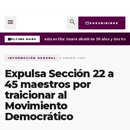
menu
search
mail
SUSCRIBIRSE
Tragedia en Etla: muere albañil de 36 años y dos traba
ÚLTIMA HORA
INFORMACIÓN GENERAL
8 ENERO, 2017
Expulsa Sección 22 a
45 maestros por
traicionar al
Movimiento
Democrático