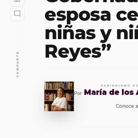
esposa ce
mode_comment
niñas y ni
Reyes”
COMPARTE
PERIODISMO D
María de los
Por
Conoce a