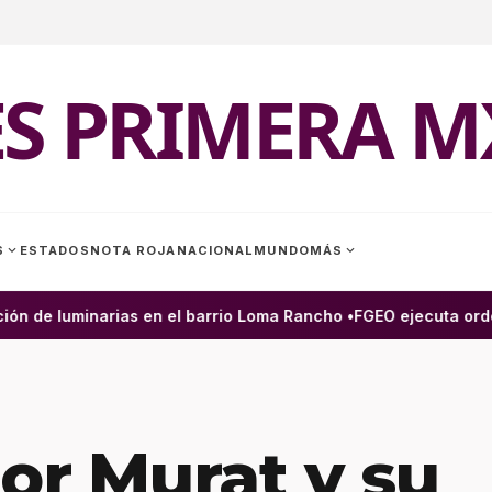
ES PRIMERA M
expand_more
expand_more
S
ESTADOS
NOTA ROJA
NACIONAL
MUNDO
MÁS
n de luminarias en el barrio Loma Rancho •
FGEO ejecuta orden 
r Murat y su