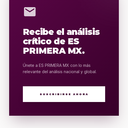
mail
Recibe el análisis
crítico de ES
PRIMERA MX.
Únete a ES PRIMERA MX con lo más
relevante del análisis nacional y global.
SUSCRIBIRSE AHORA