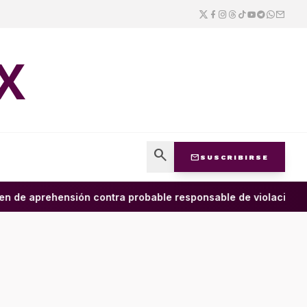
X
search
mail
SUSCRIBIRSE
de aprehensión contra probable responsable de violación ag