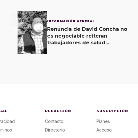
3
INFORMACIÓN GENERAL
Renuncia de David Concha no
es negociable reiteran
trabajadores de salud;
gobierno ofrecerá
contrapropuesta a demandas
GAL
REDACCIÓN
SUSCRIPCIÓN
vacidad
Contacto
Planes
rminos
Directorio
Acceso