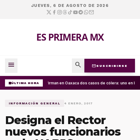
JUEVES, 6 DE AGOSTO DE 2026
ES PRIMERA MX
menu
search
mail
SUSCRIBIRSE
Confirman en Oaxaca dos casos de cólera: uno en la C
ÚLTIMA HORA
INFORMACIÓN GENERAL
4 ENERO, 2017
Designa el Rector
nuevos funcionarios