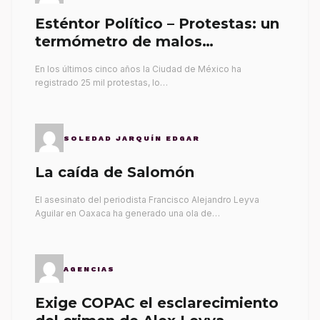
Esténtor Político – Protestas: un
termómetro de malos
gobernantes
En los últimos cinco años la Ciudad de México ha
registrado 25 mil protestas, lo…
SOLEDAD JARQUÍN EDGAR
La caída de Salomón
El asesinato del periodista Francisco Alejandro Leyva
Aguilar en Oaxaca ha generado una ola de…
AGENCIAS
Exige COPAC el esclarecimiento