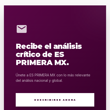
mail
Recibe el análisis
crítico de ES
PRIMERA MX.
Únete a ES PRIMERA MX con lo más relevante
del análisis nacional y global.
SUSCRIBIRSE AHORA