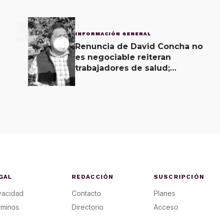
3
INFORMACIÓN GENERAL
Renuncia de David Concha no
es negociable reiteran
trabajadores de salud;
gobierno ofrecerá
contrapropuesta a demandas
GAL
REDACCIÓN
SUSCRIPCIÓN
vacidad
Contacto
Planes
rminos
Directorio
Acceso