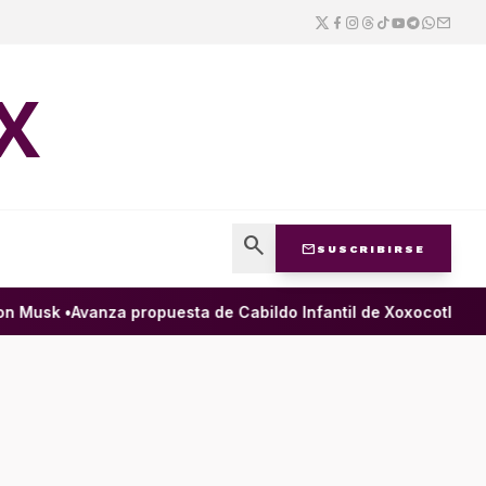
X
search
mail
SUSCRIBIRSE
 Musk •
Avanza propuesta de Cabildo Infantil de Xoxocotlán para