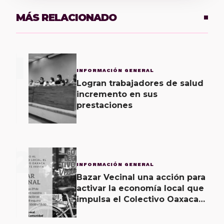
MÁS RELACIONADO
1
INFORMACIÓN GENERAL
Logran trabajadores de salud
incremento en sus
prestaciones
2
INFORMACIÓN GENERAL
Bazar Vecinal una acción para
activar la economía local que
impulsa el Colectivo Oaxaca
Vecinal