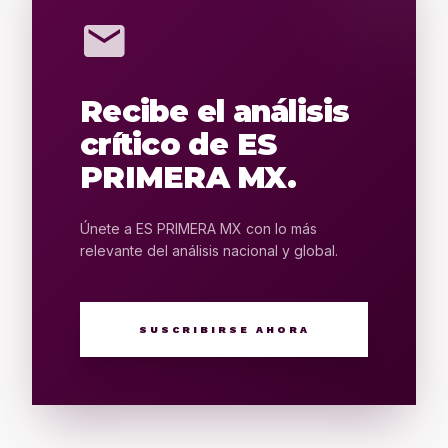
mail
Recibe el análisis
crítico de ES
PRIMERA MX.
Únete a ES PRIMERA MX con lo más
relevante del análisis nacional y global.
SUSCRIBIRSE AHORA