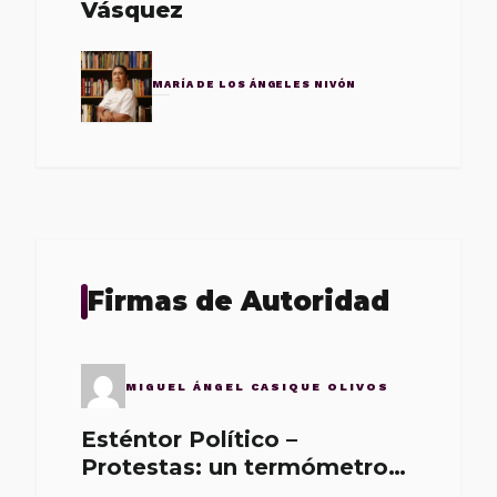
Vásquez
MARÍA DE LOS ÁNGELES NIVÓN
Firmas de Autoridad
MIGUEL ÁNGEL CASIQUE OLIVOS
Esténtor Político –
Protestas: un termómetro
de malos gobernantes