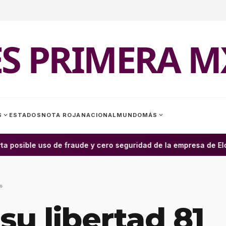
ES PRIMERA M
expand_more
expand_more
S
ESTADOS
NOTA ROJA
NACIONAL
MUNDO
MÁS
ta posible uso de fraude y cero seguridad de la empresa de Elon
6
su libertad 81