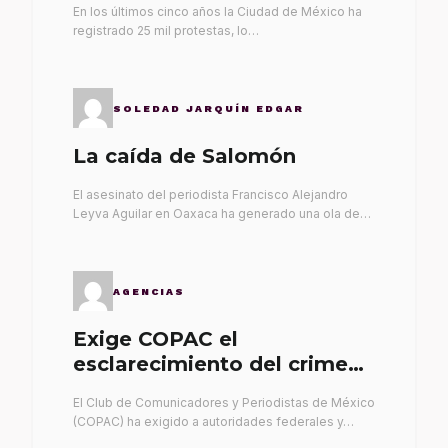
En los últimos cinco años la Ciudad de México ha
registrado 25 mil protestas, lo…
SOLEDAD JARQUÍN EDGAR
La caída de Salomón
El asesinato del periodista Francisco Alejandro
Leyva Aguilar en Oaxaca ha generado una ola de…
AGENCIAS
Exige COPAC el
esclarecimiento del crimen
de Alex Leyva
El Club de Comunicadores y Periodistas de México
(COPAC) ha exigido a autoridades federales y…