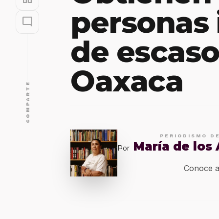
personas 
mode_comment
de escaso
Oaxaca
COMPARTE
PERIODISMO D
María de los
Por
Conoce a