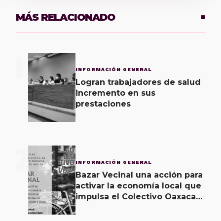
MÁS RELACIONADO
1
INFORMACIÓN GENERAL
Logran trabajadores de salud
incremento en sus
prestaciones
2
INFORMACIÓN GENERAL
Bazar Vecinal una acción para
activar la economía local que
impulsa el Colectivo Oaxaca
Vecinal