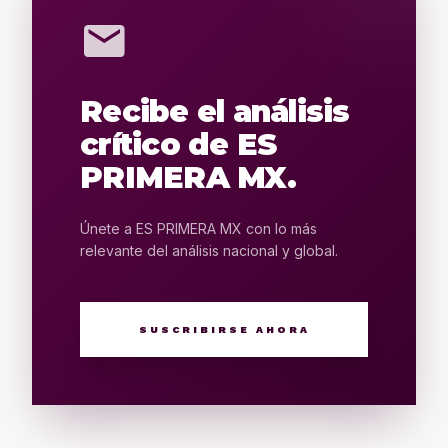
mail
Recibe el análisis
crítico de ES
PRIMERA MX.
Únete a ES PRIMERA MX con lo más
relevante del análisis nacional y global.
SUSCRIBIRSE AHORA