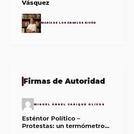
Vásquez
MARÍA DE LOS ÁNGELES NIVÓN
Firmas de Autoridad
MIGUEL ÁNGEL CASIQUE OLIVOS
Esténtor Político –
Protestas: un termómetro
de malos gobernantes