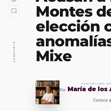
Montes de
mode_comment
elección 
anomalías
COMPARTE
Mixe
PERIODISMO D
María de los
Por
Conoce a