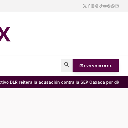
X
search
mail
SUSCRIBIRSE
vo DLR reitera la acusación contra la SEP Oaxaca por divulgar 