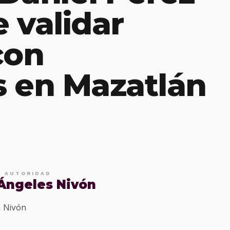
 validar
con
 en Mazatlán
E AUTORIDAD
 Ángeles Nivón
 Nivón