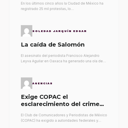
En los últimos cinco años la Ciudad de México ha
registrado 25 mil protestas, lo…
SOLEDAD JARQUÍN EDGAR
La caída de Salomón
El asesinato del periodista Francisco Alejandro
Leyva Aguilar en Oaxaca ha generado una ola de…
AGENCIAS
Exige COPAC el
esclarecimiento del crimen
de Alex Leyva
El Club de Comunicadores y Periodistas de México
(COPAC) ha exigido a autoridades federales y…