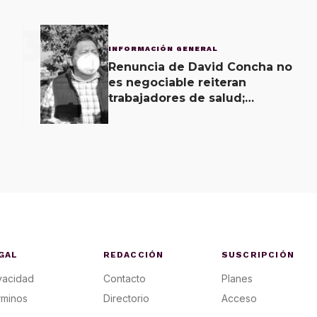
3
INFORMACIÓN GENERAL
Renuncia de David Concha no
es negociable reiteran
trabajadores de salud;
gobierno ofrecerá
contrapropuesta a demandas
GAL
REDACCIÓN
SUSCRIPCIÓN
vacidad
Contacto
Planes
rminos
Directorio
Acceso