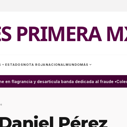
ES PRIMERA M
expand_more
expand_more
S
ESTADOS
NOTA ROJA
NACIONAL
MUNDO
MÁS
 en flagrancia y desarticula banda dedicada al fraude •
Colecti
16
Daniel Pérez