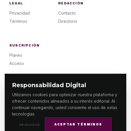
LEGAL
REDACCIÓN
Privacidad
Contacto
Términos
Directorio
SUSCRIPCIÓN
Planes
Acceso
Responsabilidad Digital
Utilizamos cookies para optimizar nuestra plataforma y
ofrecer contenidos alineados a su interés editorial. Al
© 2026 ES PRIMERA MX. ALGUNOS DERECHOS
RESERVADOS / DESIGN
MAKING.MX
continuar navegando, usted consiente el uso de estas
tecnologías.
ACEPTAR TÉRMINOS
PRIVACIDAD