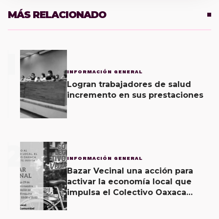
MÁS RELACIONADO
1
INFORMACIÓN GENERAL
Logran trabajadores de salud
incremento en sus prestaciones
2
INFORMACIÓN GENERAL
Bazar Vecinal una acción para
activar la economía local que
impulsa el Colectivo Oaxaca
Vecinal