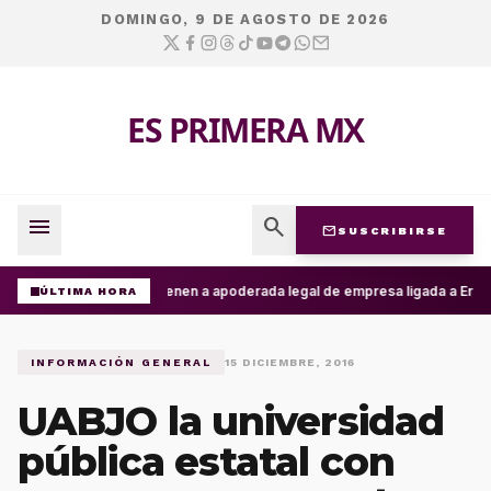
DOMINGO, 9 DE AGOSTO DE 2026
ES PRIMERA MX
menu
search
mail
SUSCRIBIRSE
Detienen a apoderada legal de empresa ligada a Ernest
ÚLTIMA HORA
INFORMACIÓN GENERAL
15 DICIEMBRE, 2016
UABJO la universidad
pública estatal con