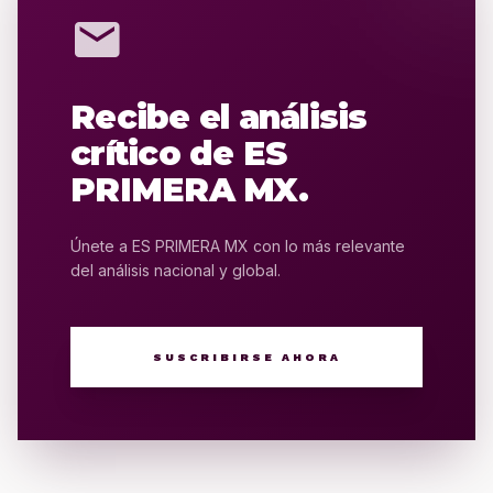
mail
Recibe el análisis
crítico de ES
PRIMERA MX.
Únete a ES PRIMERA MX con lo más relevante
del análisis nacional y global.
SUSCRIBIRSE AHORA