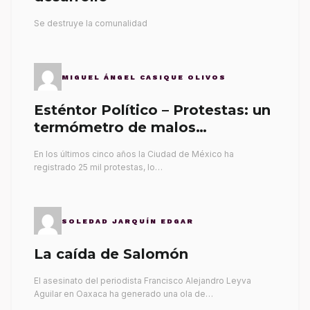
Se destruye la comunalidad
MIGUEL ÁNGEL CASIQUE OLIVOS
Esténtor Político – Protestas: un
termómetro de malos
gobernantes
En los últimos cinco años la Ciudad de México ha
registrado 25 mil protestas, lo…
SOLEDAD JARQUÍN EDGAR
La caída de Salomón
El asesinato del periodista Francisco Alejandro Leyva
Aguilar en Oaxaca ha generado una ola de…