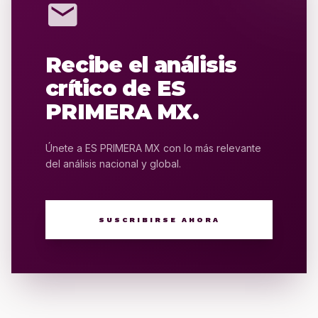
mail
Recibe el análisis
crítico de ES
PRIMERA MX.
Únete a ES PRIMERA MX con lo más relevante
del análisis nacional y global.
SUSCRIBIRSE AHORA