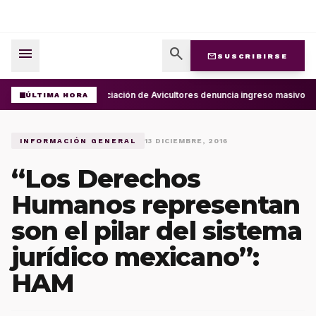
menu
search
mail
SUSCRIBIRSE
Asociación de Avicultores denuncia ingreso masivo d
ÚLTIMA HORA
INFORMACIÓN GENERAL
13 DICIEMBRE, 2016
“Los Derechos
Humanos representan
son el pilar del sistema
jurídico mexicano”:
HAM