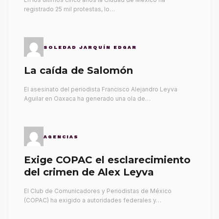
registrado 25 mil protestas, lo…
SOLEDAD JARQUÍN EDGAR
La caída de Salomón
El asesinato del periodista Francisco Alejandro Leyva
Aguilar en Oaxaca ha generado una ola de…
AGENCIAS
Exige COPAC el esclarecimiento
del crimen de Alex Leyva
El Club de Comunicadores y Periodistas de México
(COPAC) ha exigido a autoridades federales y…