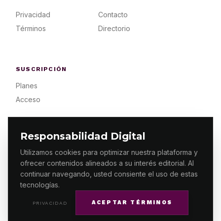
Privacidad
Contacto
Términos
Directorio
SUSCRIPCIÓN
Planes
Acceso
Responsabilidad Digital
Utilizamos cookies para optimizar nuestra plataforma y
ofrecer contenidos alineados a su interés editorial. Al
© 2026 ES PRIMERA MX. ALGUNOS DERECHOS
RESERVADOS / DESIGN
MAKING.MX
continuar navegando, usted consiente el uso de estas
tecnologías.
ACEPTAR TÉRMINOS
PRIVACIDAD