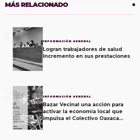
MÁS RELACIONADO
1
INFORMACIÓN GENERAL
Logran trabajadores de salud
incremento en sus prestaciones
2
INFORMACIÓN GENERAL
Bazar Vecinal una acción para
activar la economía local que
impulsa el Colectivo Oaxaca
Vecinal