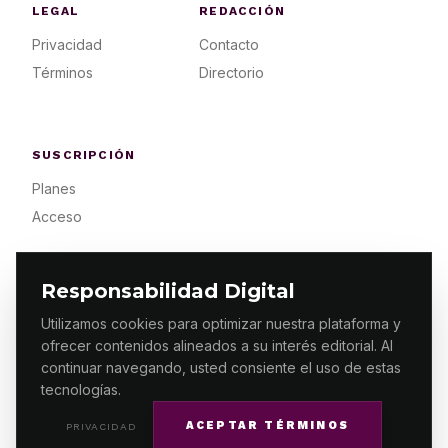
LEGAL
REDACCIÓN
Privacidad
Contacto
Términos
Directorio
SUSCRIPCIÓN
Planes
Acceso
Responsabilidad Digital
Utilizamos cookies para optimizar nuestra plataforma y
ofrecer contenidos alineados a su interés editorial. Al
© 2026 ES PRIMERA MX. ALGUNOS DERECHOS
RESERVADOS / DESIGN
MAKING.MX
continuar navegando, usted consiente el uso de estas
tecnologías.
ACEPTAR TÉRMINOS
PRIVACIDAD