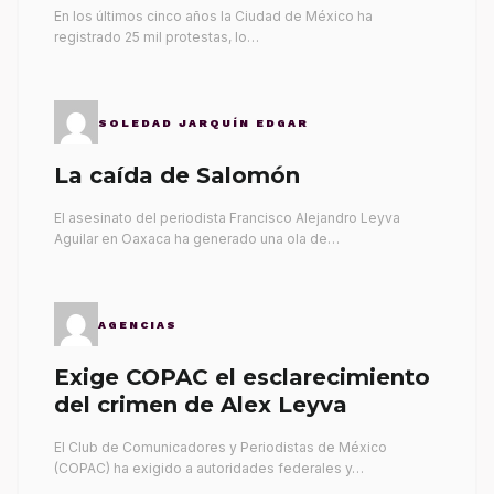
gobernantes
En los últimos cinco años la Ciudad de México ha
registrado 25 mil protestas, lo…
SOLEDAD JARQUÍN EDGAR
La caída de Salomón
El asesinato del periodista Francisco Alejandro Leyva
Aguilar en Oaxaca ha generado una ola de…
AGENCIAS
Exige COPAC el esclarecimiento
del crimen de Alex Leyva
El Club de Comunicadores y Periodistas de México
(COPAC) ha exigido a autoridades federales y…