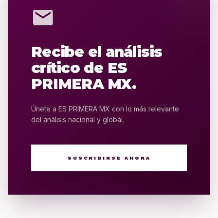
mail
Recibe el análisis
crítico de ES
PRIMERA MX.
Únete a ES PRIMERA MX con lo más relevante
del análisis nacional y global.
SUSCRIBIRSE AHORA