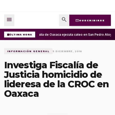
menu
search
mail
SUSCRIBIRSE
Fiscalía de Oaxaca ejecuta cateo en San Pedro Atoyac
ÚLTIMA HORA
INFORMACIÓN GENERAL
5 DICIEMBRE, 2016
Investiga Fiscalía de
Justicia homicidio de
lideresa de la CROC en
Oaxaca