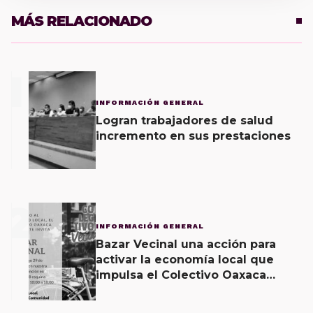
MÁS RELACIONADO
1
INFORMACIÓN GENERAL
Logran trabajadores de salud
incremento en sus prestaciones
2
INFORMACIÓN GENERAL
Bazar Vecinal una acción para
activar la economía local que
impulsa el Colectivo Oaxaca
Vecinal