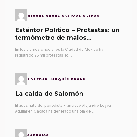
MIGUEL ÁNGEL CASIQUE OLIVOS
Esténtor Político – Protestas: un
termómetro de malos
gobernantes
En los últimos cinco años la Ciudad de México ha
registrado 25 mil protestas, lo…
SOLEDAD JARQUÍN EDGAR
La caída de Salomón
El asesinato del periodista Francisco Alejandro Leyva
Aguilar en Oaxaca ha generado una ola de…
AGENCIAS