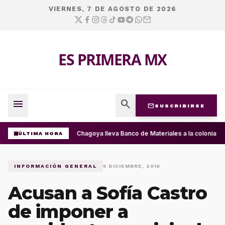
VIERNES, 7 DE AGOSTO DE 2026
ES PRIMERA MX
menu
search
mail
SUSCRIBIRSE
Ray Chagoya lleva Banco de Materiales a la colonia P
ÚLTIMA HORA
INFORMACIÓN GENERAL
5 DICIEMBRE, 2016
Acusan a Sofía Castro
de imponer a