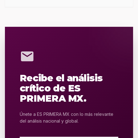
mail
Recibe el análisis
crítico de ES
PRIMERA MX.
Únete a ES PRIMERA MX con lo más relevante
del análisis nacional y global.