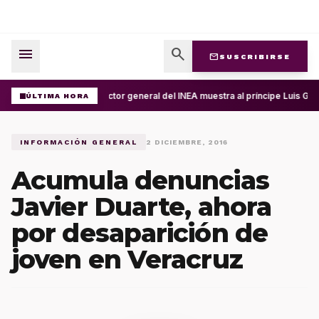
menu
search
mail
SUSCRIBIRSE
Director general del INEA muestra al príncipe Luis Gu
ÚLTIMA HORA
INFORMACIÓN GENERAL
2 DICIEMBRE, 2016
Acumula denuncias
Javier Duarte, ahora
por desaparición de
joven en Veracruz