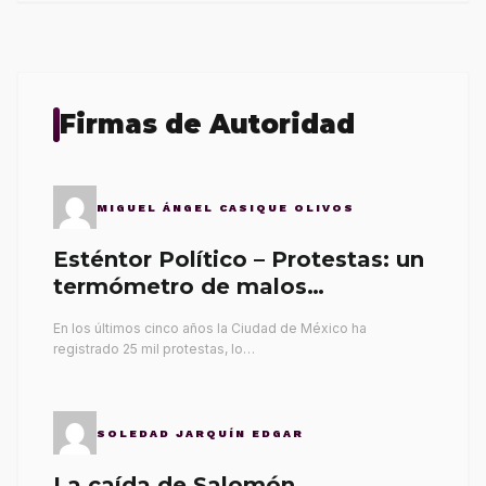
Firmas de Autoridad
MIGUEL ÁNGEL CASIQUE OLIVOS
Esténtor Político – Protestas: un
termómetro de malos
gobernantes
En los últimos cinco años la Ciudad de México ha
registrado 25 mil protestas, lo…
SOLEDAD JARQUÍN EDGAR
La caída de Salomón