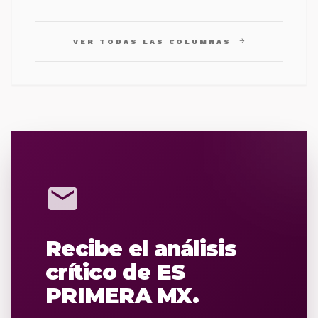
arrow_forward
VER TODAS LAS COLUMNAS
mail
Recibe el análisis
crítico de ES
PRIMERA MX.