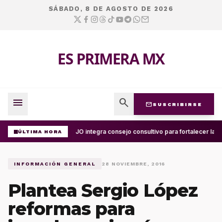
SÁBADO, 8 DE AGOSTO DE 2026
ES PRIMERA MX
menu
search
mail
SUSCRIBIRSE
UABJO integra consejo consultivo para fortalecer la c
ÚLTIMA HORA
INFORMACIÓN GENERAL
28 NOVIEMBRE, 2016
Plantea Sergio López
reformas para