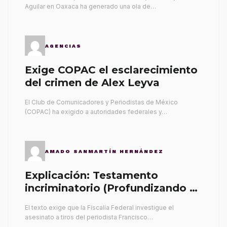
Aguilar en Oaxaca ha generado una ola de…
AGENCIAS
Exige COPAC el esclarecimiento
del crimen de Alex Leyva
El Club de Comunicadores y Periodistas de México
(COPAC) ha exigido a autoridades federales y…
AMADO SANMARTÍN HERNÁNDEZ
Explicación: Testamento
incriminatorio (Profundizando su
propia tumba)
El texto exige que la Fiscalía Federal investigue el
asesinato a tiros del periodista Francisco…