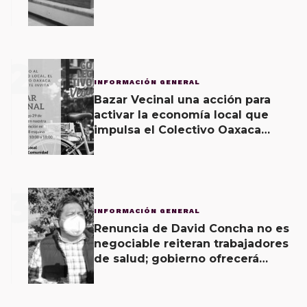
2
INFORMACIÓN GENERAL
Bazar Vecinal una acción para
activar la economía local que
impulsa el Colectivo Oaxaca
Vecinal
3
INFORMACIÓN GENERAL
Renuncia de David Concha no es
negociable reiteran trabajadores
de salud; gobierno ofrecerá
contrapropuesta a demandas