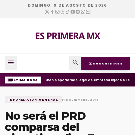
DOMINGO, 9 DE AGOSTO DE 2026
ES PRIMERA MX
menu
search
mail
SUSCRIBIRSE
Detienen a apoderada legal de empresa ligada a Ernesto
ÚLTIMA HORA
INFORMACIÓN GENERAL
11 NOVIEMBRE, 2016
No será el PRD
comparsa del