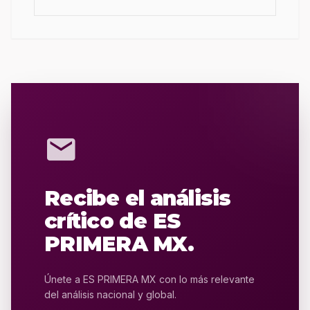
mail
Recibe el análisis
crítico de ES
PRIMERA MX.
Únete a ES PRIMERA MX con lo más relevante
del análisis nacional y global.