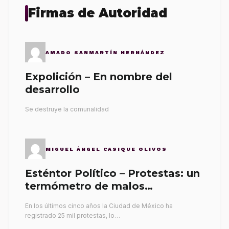
Firmas de Autoridad
AMADO SANMARTÍN HERNÁNDEZ
Expolición – En nombre del
desarrollo
Se destruye la comunalidad
MIGUEL ÁNGEL CASIQUE OLIVOS
Esténtor Político – Protestas: un
termómetro de malos
gobernantes
En los últimos cinco años la Ciudad de México ha
registrado 25 mil protestas, lo…