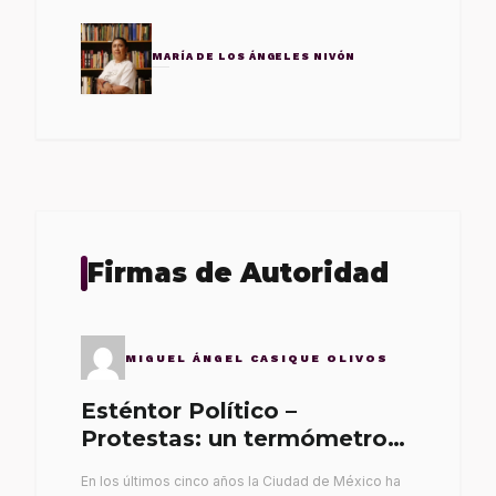
MARÍA DE LOS ÁNGELES NIVÓN
Firmas de Autoridad
MIGUEL ÁNGEL CASIQUE OLIVOS
Esténtor Político –
Protestas: un termómetro
de malos gobernantes
En los últimos cinco años la Ciudad de México ha