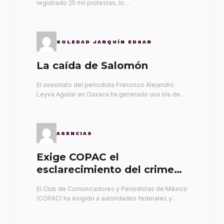
registrado 25 mil protestas, lo…
SOLEDAD JARQUÍN EDGAR
La caída de Salomón
El asesinato del periodista Francisco Alejandro
Leyva Aguilar en Oaxaca ha generado una ola de…
AGENCIAS
Exige COPAC el
esclarecimiento del crimen
de Alex Leyva
El Club de Comunicadores y Periodistas de México
(COPAC) ha exigido a autoridades federales y…