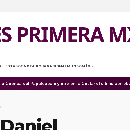
ES PRIMERA M
expand_more
expand_more
S
ESTADOS
NOTA ROJA
NACIONAL
MUNDO
MÁS
 Cuenca del Papaloápam y otro en la Costa; el último corrobor
6
 Daniel