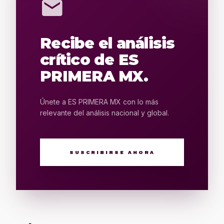
mail
Recibe el análisis
crítico de ES
PRIMERA MX.
Únete a ES PRIMERA MX con lo más
relevante del análisis nacional y global.
SUSCRIBIRSE AHORA