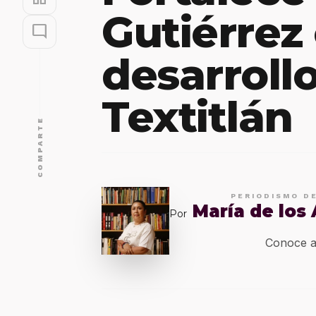
Gutiérrez
mode_comment
desarrollo
Textitlán
COMPARTE
PERIODISMO D
María de los
Por
Conoce a