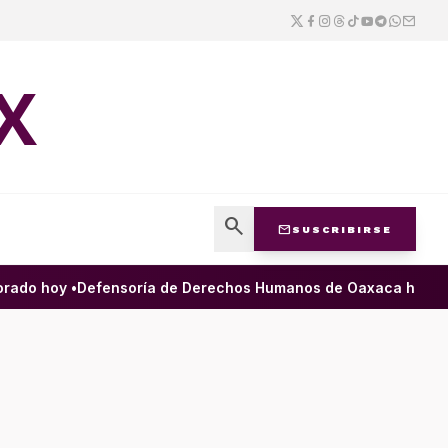
X
search
mail
SUSCRIBIRSE
ado hoy •
Defensoría de Derechos Humanos de Oaxaca ha filtrad