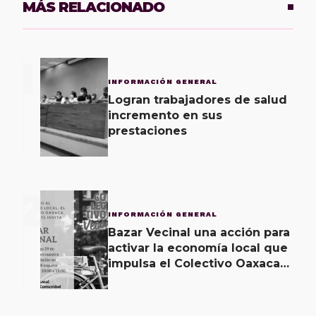
MÁS RELACIONADO
1
INFORMACIÓN GENERAL
Logran trabajadores de salud
incremento en sus
prestaciones
2
INFORMACIÓN GENERAL
Bazar Vecinal una acción para
activar la economía local que
impulsa el Colectivo Oaxaca
Vecinal