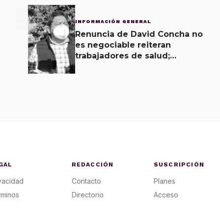
3
INFORMACIÓN GENERAL
Renuncia de David Concha no
es negociable reiteran
trabajadores de salud;
gobierno ofrecerá
contrapropuesta a demandas
GAL
REDACCIÓN
SUSCRIPCIÓN
vacidad
Contacto
Planes
rminos
Directorio
Acceso